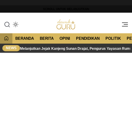
Lewati
ke
SCROLL UNTUK MELANJUTKAN
konten
Merawat Tradisi, Membangun
Dawuh Guru
Peradaban
BERANDA
BERITA
OPINI
PENDIDIKAN
POLITIK
PE
NEWS
Melanjutkan Jejak Kanjeng Sunan Drajat, Pengurus Yayasan Rum