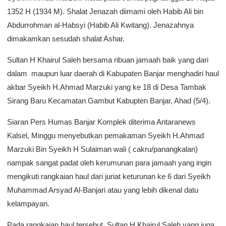
1352 H (1934 M). Shalat Jenazah diimami oleh Habib Ali bin
Abdurrohman al-Habsyi (Habib Ali Kwitang). Jenazahnya
dimakamkan sesudah shalat Ashar.
Sultan H Khairul Saleh bersama ribuan jamaah baik yang dari
dalam maupun luar daerah di Kabupaten Banjar menghadiri haul
akbar Syeikh H.Ahmad Marzuki yang ke 18 di Desa Tambak
Sirang Baru Kecamatan Gambut Kabupten Banjar, Ahad (5/4).
Siaran Pers Humas Banjar Komplek diterima Antaranews
Kalsel, Minggu menyebutkan pemakaman Syeikh H.Ahmad
Marzuki Bin Syeikh H Sulaiman wali ( cakru/panangkalan)
nampak sangat padat oleh kerumunan para jamaah yang ingin
mengikuti rangkaian haul dari juriat keturunan ke 6 dari Syeikh
Muhammad Arsyad Al-Banjari atau yang lebih dikenal datu
kelampayan.
Pada rangkaian haul tersebut, Sultan H Khairul Saleh yang juga