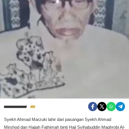
Syekh Ahmad Marzuki lahir dari pasangan Syekh Ahmad
Mirshod dan Hajjah Fathimah binti Haji Syihabuddin Maghrobi Al-