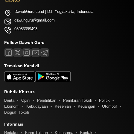
DawuhGuru.co.id | D.I. Yogyakarta, Indonesia
dawuhguru@gmail.com
08983399493
Follow Dawuh Guru
Temukan Kami di
Rubrik Khusus
Berita
Opini
Pendidikan
Pemikiran Tokoh
Politik
Ekonomi
Kebudayaan
Kesenian
Keuangan
Otomotif
Biografi Tokoh
Informasi
Redaksi
Kirim Tulisan
Kerjasama
Kontak