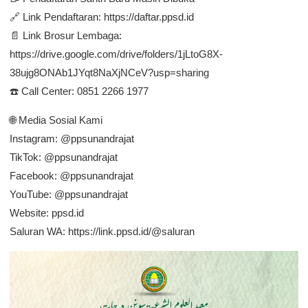
🔗 Link Pendaftaran: https://daftar.ppsd.id
📄 Link Brosur Lembaga:
https://drive.google.com/drive/folders/1jLtoG8X-
38ujg8ONAb1JYqt8NaXjNCeV?usp=sharing
☎️ Call Center: 0851 2266 1977
🌐 Media Sosial Kami
Instagram: @ppsunandrajat
TikTok: @ppsunandrajat
Facebook: @ppsunandrajat
YouTube: @ppsunandrajat
Website: ppsd.id
Saluran WA: https://link.ppsd.id/@saluran