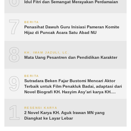
Idul Fitri dan Semangat Merayakan Perdamaian
7
BERITA
Penasihat Dawuh Guru Inisiasi Pameran Komite
Hijaz di Puncak Acara Satu Abad NU
8
KH. IMAM JAZULI, LC.
Mata Uang Pesantren dan Pendidikan Karakter
9
BERITA
Sutradara Beken Fajar Bustomi Mencari Aktor
Terbaik untuk Film Penakluk Badai, adaptasi dari
Novel Biografi KH. Hasyim Asy’ari karya KH.
Aguk Irawan MN
10
RESENSI KARYA
2 Novel Karya KH. Aguk Irawan MN yang
Diangkat ke Layar Lebar