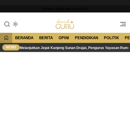
Lewati
ke
SCROLL UNTUK MELANJUTKAN
konten
Merawat Tradisi, Membangun
Dawuh Guru
Peradaban
BERANDA
BERITA
OPINI
PENDIDIKAN
POLITIK
PE
NEWS
Melanjutkan Jejak Kanjeng Sunan Drajat, Pengurus Yayasan Rum