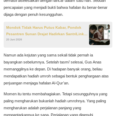
berhasil diselesaikan dengan lancar dalam satu hari. Sebuah
pencapaian yang menjadi bukti bahwa hafalan itu benar-benar
dijaga dengan penuh kesungguhan.
Mondok Tidak Harus Putus Kabar, Pondok
Pesantren Sunan Drajat Hadirkan SantriLink
20 Juni 2026
untuk Orang Tua Santri
Namun ada kejutan yang sama sekali tidak pernah ia
bayangkan sebelumnya. Setelah tasmi’ selesai, Gus Anas
memanggilnya ke depan. Di hadapan banyak orang, beliau
mendapatkan hadiah umroh sebagai bentuk penghargaan atas
perjuangan menjaga hafalan Al-Qur’an.
Momen itu tentu membahagiakan. Tetapi sesungguhnya yang
paling mengharukan bukanlah hadiah umrohnya. Yang paling
mengharukan adalah perjalanan panjang yang
mengantarkannya ke sana. Perjalanan yang dipenuhi