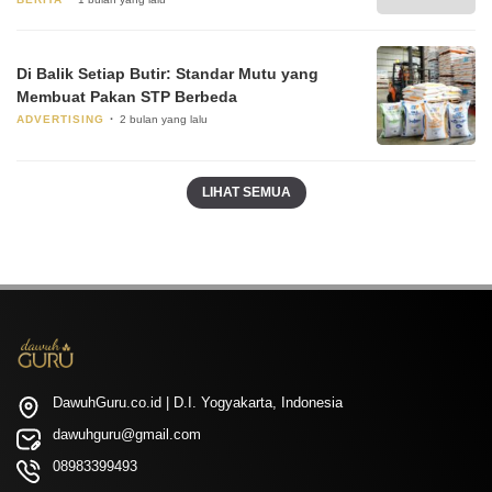
Di Balik Setiap Butir: Standar Mutu yang
Membuat Pakan STP Berbeda
ADVERTISING
2 bulan yang lalu
LIHAT SEMUA
DawuhGuru.co.id | D.I. Yogyakarta, Indonesia
dawuhguru@gmail.com
08983399493