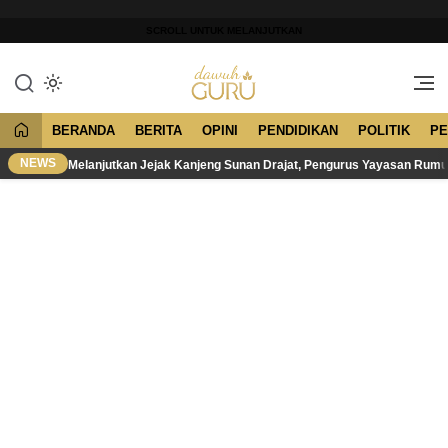
Lewati
ke
SCROLL UNTUK MELANJUTKAN
konten
Merawat Tradisi, Membangun
Dawuh Guru
Peradaban
BERANDA
BERITA
OPINI
PENDIDIKAN
POLITIK
PE
NEWS
Melanjutkan Jejak Kanjeng Sunan Drajat, Pengurus Yayasan Rum