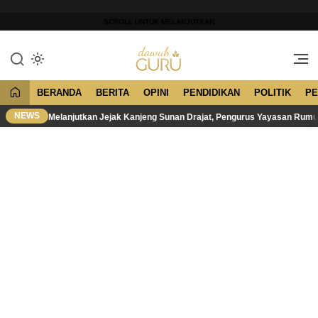
Lewati
ke
SCROLL UNTUK MELANJUTKAN
konten
Merawat Tradisi, Membangun
Dawuh Guru
Peradaban
BERANDA
BERITA
OPINI
PENDIDIKAN
POLITIK
PE
NEWS
Melanjutkan Jejak Kanjeng Sunan Drajat, Pengurus Yayasan Rum