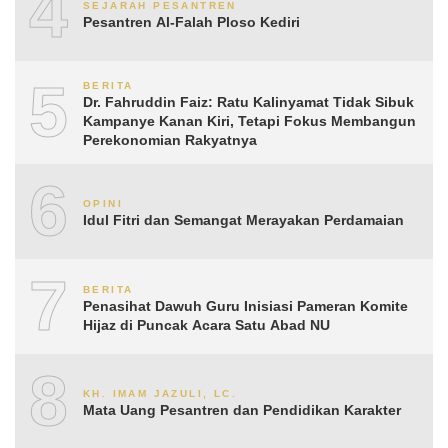
4
SEJARAH PESANTREN
Pesantren Al-Falah Ploso Kediri
5
BERITA
Dr. Fahruddin Faiz: Ratu Kalinyamat Tidak Sibuk
Kampanye Kanan Kiri, Tetapi Fokus Membangun
Perekonomian Rakyatnya
6
OPINI
Idul Fitri dan Semangat Merayakan Perdamaian
7
BERITA
Penasihat Dawuh Guru Inisiasi Pameran Komite
Hijaz di Puncak Acara Satu Abad NU
8
KH. IMAM JAZULI, LC.
Mata Uang Pesantren dan Pendidikan Karakter