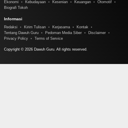
Ekonomi
Kebudayaan
Kesenian
Keuangan
Otomotif
Biografi Tokoh
Informasi
Redaksi
Kirim Tulisan
Kerjasama
Kontak
Tentang Dawuh Guru
Pedoman Media Siber
Disclaimer
Privacy Policy
Terms of Service
Copyright © 2026 Dawuh Guru. All rights reserved.