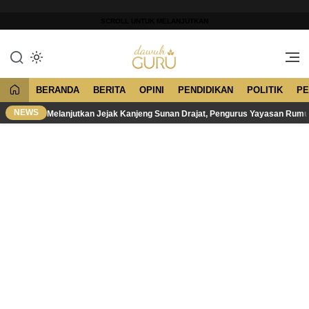
Lewati
ke
SCROLL UNTUK MELANJUTKAN
konten
Merawat Tradisi, Membangun
Dawuh Guru
Peradaban
BERANDA
BERITA
OPINI
PENDIDIKAN
POLITIK
PE
NEWS
Melanjutkan Jejak Kanjeng Sunan Drajat, Pengurus Yayasan Rum