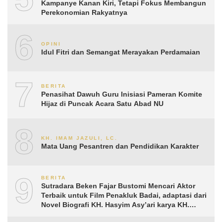
Kampanye Kanan Kiri, Tetapi Fokus Membangun
Perekonomian Rakyatnya
6
OPINI
Idul Fitri dan Semangat Merayakan Perdamaian
7
BERITA
Penasihat Dawuh Guru Inisiasi Pameran Komite
Hijaz di Puncak Acara Satu Abad NU
8
KH. IMAM JAZULI, LC.
Mata Uang Pesantren dan Pendidikan Karakter
9
BERITA
Sutradara Beken Fajar Bustomi Mencari Aktor
Terbaik untuk Film Penakluk Badai, adaptasi dari
Novel Biografi KH. Hasyim Asy’ari karya KH.
Aguk Irawan MN