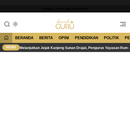
Lewati
ke
SCROLL UNTUK MELANJUTKAN
konten
Merawat Tradisi, Membangun
Dawuh Guru
Peradaban
BERANDA
BERITA
OPINI
PENDIDIKAN
POLITIK
PE
NEWS
Melanjutkan Jejak Kanjeng Sunan Drajat, Pengurus Yayasan Rum