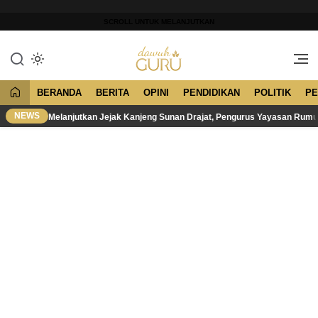
Lewati
ke
SCROLL UNTUK MELANJUTKAN
konten
Merawat Tradisi, Membangun
Dawuh Guru
Peradaban
BERANDA
BERITA
OPINI
PENDIDIKAN
POLITIK
PE
NEWS
Melanjutkan Jejak Kanjeng Sunan Drajat, Pengurus Yayasan Rum