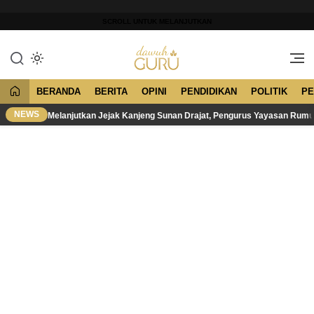
Lewati
ke
SCROLL UNTUK MELANJUTKAN
konten
Merawat Tradisi, Membangun
Dawuh Guru
Peradaban
BERANDA
BERITA
OPINI
PENDIDIKAN
POLITIK
PE
NEWS
Melanjutkan Jejak Kanjeng Sunan Drajat, Pengurus Yayasan Rum