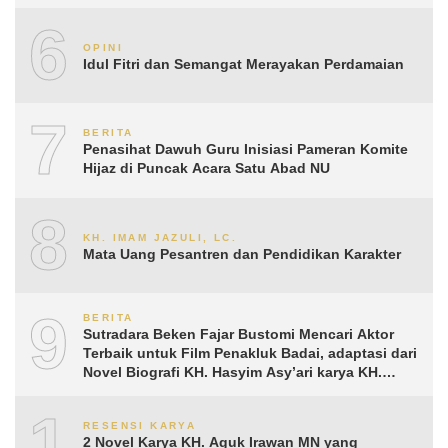
6
OPINI
Idul Fitri dan Semangat Merayakan Perdamaian
7
BERITA
Penasihat Dawuh Guru Inisiasi Pameran Komite
Hijaz di Puncak Acara Satu Abad NU
8
KH. IMAM JAZULI, LC.
Mata Uang Pesantren dan Pendidikan Karakter
9
BERITA
Sutradara Beken Fajar Bustomi Mencari Aktor
Terbaik untuk Film Penakluk Badai, adaptasi dari
Novel Biografi KH. Hasyim Asy’ari karya KH.
Aguk Irawan MN
10
RESENSI KARYA
2 Novel Karya KH. Aguk Irawan MN yang