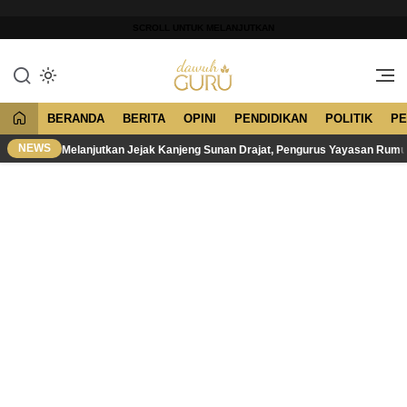
Lewati
ke
SCROLL UNTUK MELANJUTKAN
konten
Merawat Tradisi, Membangun
Dawuh Guru
Peradaban
BERANDA
BERITA
OPINI
PENDIDIKAN
POLITIK
PE
NEWS
Melanjutkan Jejak Kanjeng Sunan Drajat, Pengurus Yayasan Rum