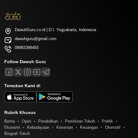
DawuhGuru.co.id | D.I. Yogyakarta, Indonesia
dawuhguru@gmail.com
08983399493
Follow Dawuh Guru
Temukan Kami di
Rubrik Khusus
Berita
Opini
Pendidikan
Pemikiran Tokoh
Politik
Ekonomi
Kebudayaan
Kesenian
Keuangan
Otomotif
Biografi Tokoh