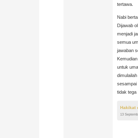
tertawa.
Nabi berta
Dijawab ol
menjadi j
semua uma
jawaban s
Kemudian 
untuk uma
dimulaila
sesampai 
tidak teg
Hakikat
13 Septemb