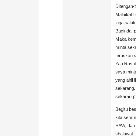
Ditengah-
Malaikat I
juga sakit
Baginda, 
Maka kemud
minta seka
teruskan s
Yaa Rasul,
saya minta
yang ahli
sekarang.
sekarang”
Begitu b
kita semua
SAW, dan 
shalawat.