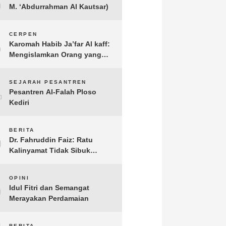
M. ‘Abdurrahman Al Kautsar)
3
CERPEN
Karomah Habib Ja’far Al kaff:
Mengislamkan Orang yang
Sudah Meninggal
4
SEJARAH PESANTREN
Pesantren Al-Falah Ploso
Kediri
5
BERITA
Dr. Fahruddin Faiz: Ratu
Kalinyamat Tidak Sibuk
Kampanye Kanan Kiri, Tetapi
Fokus Membangun
6
OPINI
Perekonomian Rakyatnya
Idul Fitri dan Semangat
Merayakan Perdamaian
BERITA