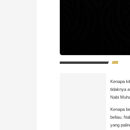
Kenapa ki
tidaknya 
Nabi Muha
Kenapa ber
beliau. N
yang palin