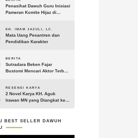
7
Penasihat Dawuh Guru Inisiasi
Pameran Komite Hijaz di
Puncak Acara Satu Abad NU
8
KH. IMAM JAZULI, LC.
Mata Uang Pesantren dan
Pendidikan Karakter
9
BERITA
Sutradara Beken Fajar
Bustomi Mencari Aktor Terbaik
untuk Film Penakluk Badai,
adaptasi dari Novel Biografi
10
RESENSI KARYA
KH. Hasyim Asy’ari karya KH.
2 Novel Karya KH. Aguk
Aguk Irawan MN
Irawan MN yang Diangkat ke
Layar Lebar
U BEST SELLER DAWUH
U