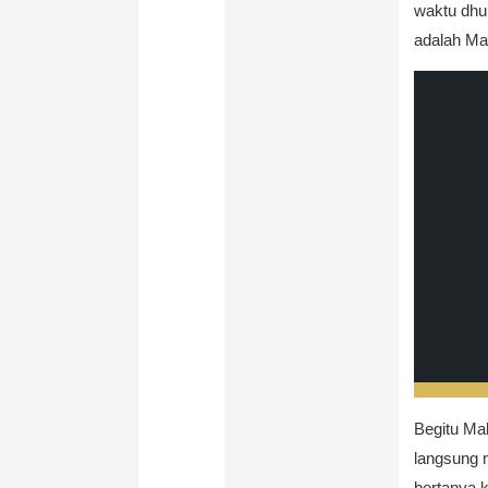
waktu dhu
adalah Mala
Begitu Mal
langsung m
bertanya 