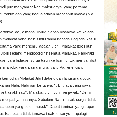
Izroil pun menyampaikan maksudnya, yang pertama
laturrahim dan yang kedua adalah mencabut nyawa (bila
).
ertanya lagi, dimana Jibril?. Sebab biasanya ketika ada
 malaikat yang ingin silaturrahim kepada Baginda Rasul,
ertama yang menemui adalah Jibril. Malaikat Izroil pun
Jibril sedang mengkoordinir semua Malaikat, Nabi-nabi
, dan para bidadari surga turun ke bumi untuk menyambut
n mahkluk yang paling mulia, yaitu Panjenengan.
a kemudian Malaikat Jibril datang dan langsung duduk
kanan Nabi. Nabi pun bertanya, “Jibril, apa yang saya
anti di akhirat?”. Malaikat Jibril pun menjawab, “Demi
ya menjadi jaminannya. Sebelum Nabi masuk surga, tidak
 satupun yang boleh masuk”. Dapat jaminan yang seperti
bersikap biasa tidak jumawa tidak tersenyum apalagi