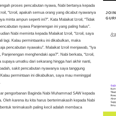
tengah proses pencabutan nyawa, Nabi bertanya kepada
zroil, “Izroil, apakah semua orang yang dicabut nyawanya
JOI
GUR
nya minta ampun seperti ini?”. Kata Malaikat Izroil, “Tidak
pencabutan nyawa Panjenengan ini yang paling halus”.
ian Nabi meminta kepada Malaikat Izroil, “Izroil, saya
li lagi. Kalau permintaanku ini dikabulkan, maka
aja pencabutan nyawaku”. Malaikat Izroil menjawab, “Iya
 Panjenengan menghendaki apa?”. Nabi berkata, “Izroil,
 supaya umatku dari sekarang hingga hari akhir nanti,
 ibadah, sakit pencabutan nyawanya saya tanggung
 Kalau permintaan ini dikabulkan, saya mau meninggal
.
esar pengorbanan Baginda Nabi Muhammad SAW kepada
. Oleh karena itu kita harus berterimakasih kepada Nabi
bentuk terimakasih paling kecil adalah membaca