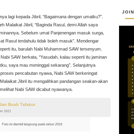
JOI
nya lagi kepada Jibril, “Bagaimana dengan umatku?”.
eh Malaikat Jibril, “Baginda Rasul, demi Allah saya
aminannya. Sebelum umat Panjenengan masuk surga,
t Rasul terdahulu tidak boleh masuk”. Mendengar
eperti itu, barulah Nabi Muhammad SAW tersenyum.
Nabi SAW berkata, “Yasudah, kalau seperti itu jaminan
tku, saya mau meninggal sekarang”. Selanjutnya
h proses pencabutan nyawa, Nabi SAW berkeringat
Malaikat Jibril itu mengalihkan pandangan seakan-akan
a melihat Nabi SAW dicabut nyawanya.
 dan Buah Tafakur
er 2021
Foto ini diambil langsung pada tahun 2016