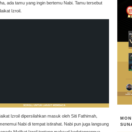
ha, ada tamu yang ingin bertemu Nabi. Tamu tersebut
ikat Izroil.
SCROLL UNTUK LANJUT MEMBACA
aikat Izroil dipersilahkan masuk oleh Siti Fathimah,
MON
enemui Nabi di tempat istirahat. Nabi pun juga langsung
SUN
kepada Malikat Izroil tentang maksud kedatangannya.