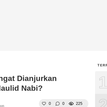
TER
ngat Dianjurkan
aulid Nabi?
0
0
225
 WIB