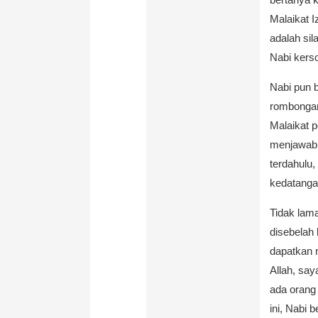
Malaikat 
adalah si
Nabi kerso
Nabi pun b
rombongan
Malaikat p
menjawab 
terdahulu
kedatanga
Tidak lam
disebelah 
dapatkan n
Allah, sa
ada orang
ini, Nabi 