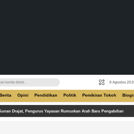
8 Agustus 202
ban
Berita
Opini
Pendidikan
Politik
Pemikiran Tokoh
Biogr
 Sunan Drajat, Pengurus Yayasan Rumuskan Arah Baru Pengabdian