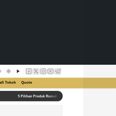
6
afi Tokoh
Quote
5 Pilihan Produk Rumah Tangga Terbaik di Unilever Store u