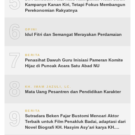
5
Kampanye Kanan Kiri, Tetapi Fokus Membangun
Perekonomian Rakyatnya
6
OPINI
Idul Fitri dan Semangat Merayakan Perdamaian
7
BERITA
Penasihat Dawuh Guru Inisiasi Pameran Komite
Hijaz di Puncak Acara Satu Abad NU
8
KH. IMAM JAZULI, LC.
Mata Uang Pesantren dan Pendidikan Karakter
9
BERITA
Sutradara Beken Fajar Bustomi Mencari Aktor
Terbaik untuk Film Penakluk Badai, adaptasi dari
Novel Biografi KH. Hasyim Asy’ari karya KH.
Aguk Irawan MN