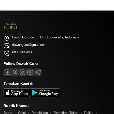
DawuhGuru.co.id | D.I. Yogyakarta, Indonesia
dawuhguru@gmail.com
08983399493
Follow Dawuh Guru
Temukan Kami di
Rubrik Khusus
Berita
Opini
Pendidikan
Pemikiran Tokoh
Politik