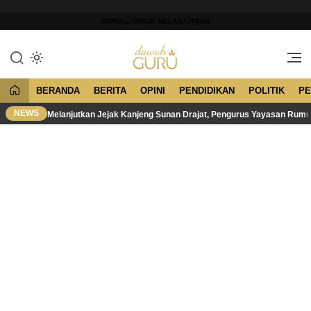
Lewati
ke
SCROLL UNTUK MELANJUTKAN
konten
Merawat Tradisi, Membangun
Dawuh Guru
Peradaban
BERANDA
BERITA
OPINI
PENDIDIKAN
POLITIK
PE
NEWS
Melanjutkan Jejak Kanjeng Sunan Drajat, Pengurus Yayasan Rum