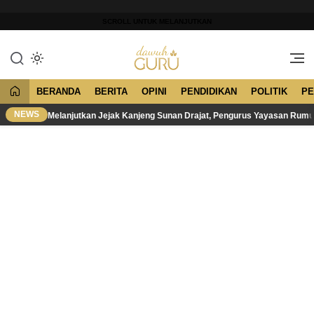
Lewati
ke
SCROLL UNTUK MELANJUTKAN
konten
Merawat Tradisi, Membangun
Dawuh Guru
Peradaban
BERANDA
BERITA
OPINI
PENDIDIKAN
POLITIK
PE
NEWS
Melanjutkan Jejak Kanjeng Sunan Drajat, Pengurus Yayasan Rum