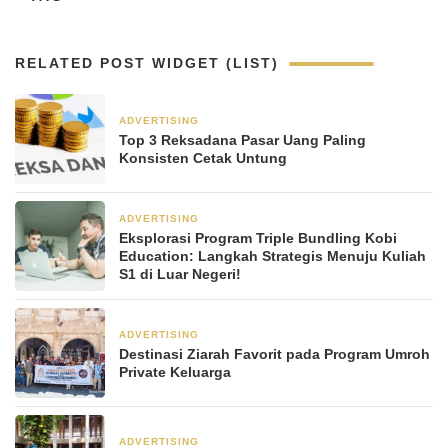
RELATED POST WIDGET (LIST)
ADVERTISING
5 hari yang lalu
Top 3 Reksadana Pasar Uang Paling
Konsisten Cetak Untung
ADVERTISING
2 minggu yang lalu
Eksplorasi Program Triple Bundling Kobi
Education: Langkah Strategis Menuju Kuliah
S1 di Luar Negeri!
ADVERTISING
3 minggu yang lalu
Destinasi Ziarah Favorit pada Program Umroh
Private Keluarga
ADVERTISING
3 minggu yang lalu