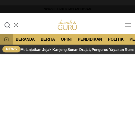
Lewati
ke
SCROLL UNTUK MELANJUTKAN
konten
Merawat Tradisi, Membangun
Dawuh Guru
Peradaban
BERANDA
BERITA
OPINI
PENDIDIKAN
POLITIK
PE
NEWS
Melanjutkan Jejak Kanjeng Sunan Drajat, Pengurus Yayasan Rum