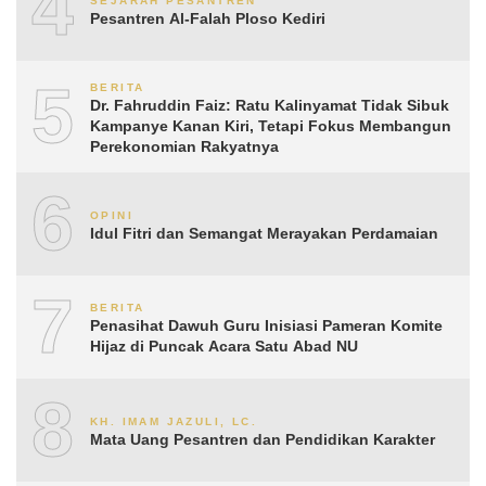
4
SEJARAH PESANTREN
Pesantren Al-Falah Ploso Kediri
5
BERITA
Dr. Fahruddin Faiz: Ratu Kalinyamat Tidak Sibuk
Kampanye Kanan Kiri, Tetapi Fokus Membangun
Perekonomian Rakyatnya
6
OPINI
Idul Fitri dan Semangat Merayakan Perdamaian
7
BERITA
Penasihat Dawuh Guru Inisiasi Pameran Komite
Hijaz di Puncak Acara Satu Abad NU
8
KH. IMAM JAZULI, LC.
Mata Uang Pesantren dan Pendidikan Karakter