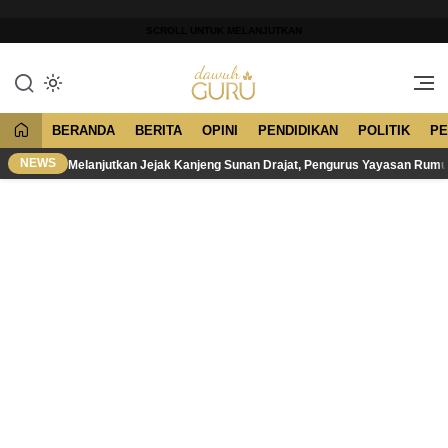
Lewati
ke
SCROLL UNTUK MELANJUTKAN
konten
Merawat Tradisi, Membangun
Dawuh Guru
Peradaban
BERANDA
BERITA
OPINI
PENDIDIKAN
POLITIK
PE
NEWS
Melanjutkan Jejak Kanjeng Sunan Drajat, Pengurus Yayasan Rum