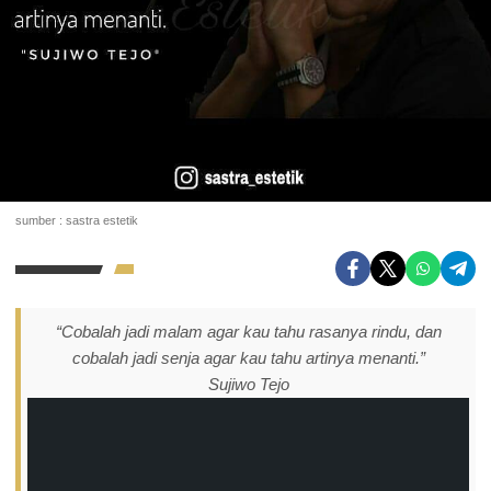
sumber : sastra estetik
“Cobalah jadi malam agar kau tahu rasanya rindu, dan
cobalah jadi senja agar kau tahu artinya menanti.”
Sujiwo Tejo