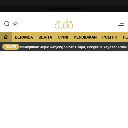
Lewati
ke
SCROLL UNTUK MELANJUTKAN
konten
Merawat Tradisi, Membangun
Dawuh Guru
Peradaban
BERANDA
BERITA
OPINI
PENDIDIKAN
POLITIK
PE
NEWS
Melanjutkan Jejak Kanjeng Sunan Drajat, Pengurus Yayasan Rum