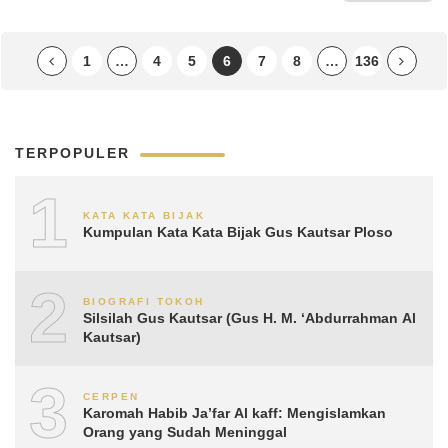
1
…
4
5
6
7
8
…
136
TERPOPULER
1
KATA KATA BIJAK
Kumpulan Kata Kata Bijak Gus Kautsar Ploso
2
BIOGRAFI TOKOH
Silsilah Gus Kautsar (Gus H. M. ‘Abdurrahman Al
Kautsar)
3
CERPEN
Karomah Habib Ja’far Al kaff: Mengislamkan
Orang yang Sudah Meninggal