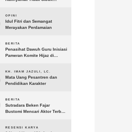
Kampanye Kanan Kiri, Tetapi
Fokus Membangun
6
OPINI
Perekonomian Rakyatnya
Idul Fitri dan Semangat
Merayakan Perdamaian
7
BERITA
Penasihat Dawuh Guru Inisiasi
Pameran Komite Hijaz di
Puncak Acara Satu Abad NU
8
KH. IMAM JAZULI, LC.
Mata Uang Pesantren dan
Pendidikan Karakter
9
BERITA
Sutradara Beken Fajar
Bustomi Mencari Aktor Terbaik
untuk Film Penakluk Badai,
adaptasi dari Novel Biografi
RESENSI KARYA
KH. Hasyim Asy’ari karya KH.