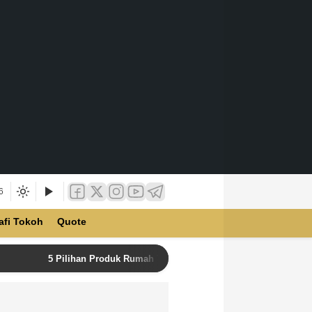
6
afi Tokoh
Quote
5 Pilihan Produk Rumah Tangga Terbaik di Unilever Store u