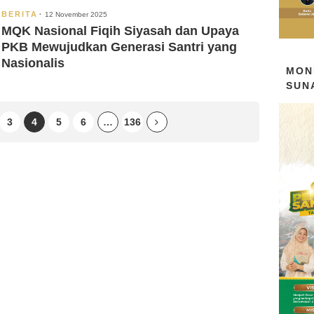
BERITA
12 November 2025
MQK Nasional Fiqih Siyasah dan Upaya
PKB Mewujudkan Generasi Santri yang
Nasionalis
MON
SUN
3
4
5
6
…
136