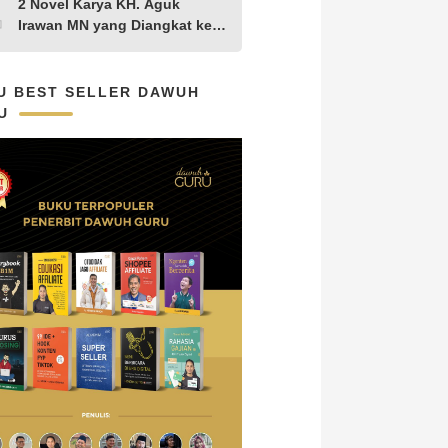
10
2 Novel Karya KH. Aguk
Aguk Irawan MN
Irawan MN yang Diangkat ke
Layar Lebar
U BEST SELLER DAWUH
U