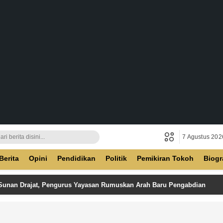
7 Agustus 202
ban
Berita
Opini
Pendidikan
Politik
Pemikiran Tokoh
Biogr
 Sunan Drajat, Pengurus Yayasan Rumuskan Arah Baru Pengabdian