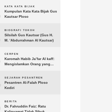
1
KATA KATA BIJAK
Kumpulan Kata Kata Bijak Gus
Kautsar Ploso
2
BIOGRAFI TOKOH
Silsilah Gus Kautsar (Gus H.
M. ‘Abdurrahman Al Kautsar)
3
CERPEN
Karomah Habib Ja’far Al kaff:
Mengislamkan Orang yang
Sudah Meninggal
4
SEJARAH PESANTREN
Pesantren Al-Falah Ploso
Kediri
5
BERITA
Dr. Fahruddin Faiz: Ratu
Kalinyamat Tidak Sibuk