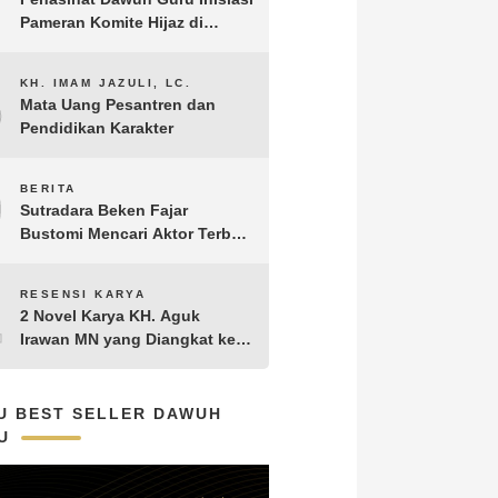
Pameran Komite Hijaz di
Puncak Acara Satu Abad NU
8
KH. IMAM JAZULI, LC.
Mata Uang Pesantren dan
Pendidikan Karakter
9
BERITA
Sutradara Beken Fajar
Bustomi Mencari Aktor Terbaik
untuk Film Penakluk Badai,
adaptasi dari Novel Biografi
10
RESENSI KARYA
KH. Hasyim Asy’ari karya KH.
2 Novel Karya KH. Aguk
Aguk Irawan MN
Irawan MN yang Diangkat ke
Layar Lebar
U BEST SELLER DAWUH
U