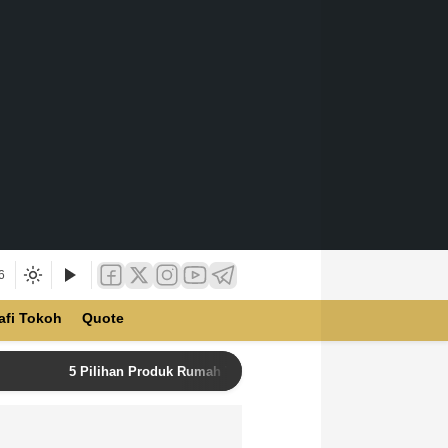
6
afi Tokoh
Quote
5 Pilihan Produk Rumah Tangga Terbaik di Unilever Store u