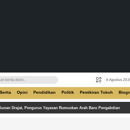
8 Agustus 202
ban
Berita
Opini
Pendidikan
Politik
Pemikiran Tokoh
Biogr
 Sunan Drajat, Pengurus Yayasan Rumuskan Arah Baru Pengabdian