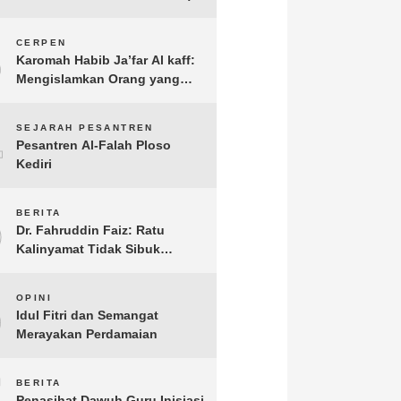
3
CERPEN
Karomah Habib Ja’far Al kaff:
Mengislamkan Orang yang
Sudah Meninggal
4
SEJARAH PESANTREN
Pesantren Al-Falah Ploso
Kediri
5
BERITA
Dr. Fahruddin Faiz: Ratu
Kalinyamat Tidak Sibuk
Kampanye Kanan Kiri, Tetapi
Fokus Membangun
6
OPINI
Perekonomian Rakyatnya
Idul Fitri dan Semangat
Merayakan Perdamaian
7
BERITA
Penasihat Dawuh Guru Inisiasi