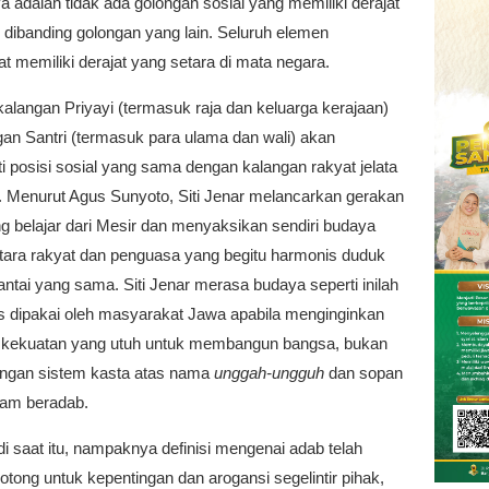
adalah tidak ada golongan sosial yang memiliki derajat
gi dibanding golongan yang lain. Seluruh elemen
 memiliki derajat yang setara di mata negara.
i kalangan Priyayi (termasuk raja dan keluarga kerajaan)
gan Santri (termasuk para ulama dan wali) akan
 posisi sosial yang sama dengan kalangan rakyat jelata
. Menurut Agus Sunyoto, Siti Jenar melancarkan gerakan
ng belajar dari Mesir dan menyaksikan sendiri budaya
ntara rakyat dan penguasa yang begitu harmonis duduk
 lantai yang sama. Siti Jenar merasa budaya seperti inilah
s dipakai oleh masyarakat Jawa apabila menginginkan
 kekuatan yang utuh untuk membangun bangsa, bukan
engan sistem kasta atas nama
unggah-ungguh
dan sopan
lam beradab.
di saat itu, nampaknya definisi mengenai adab telah
otong untuk kepentingan dan arogansi segelintir pihak,