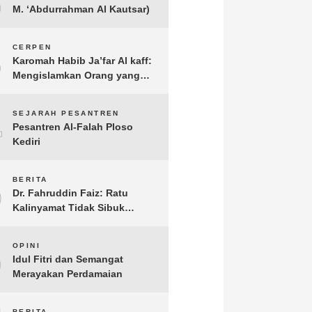
M. ‘Abdurrahman Al Kautsar)
3
CERPEN
Karomah Habib Ja’far Al kaff:
Mengislamkan Orang yang
Sudah Meninggal
4
SEJARAH PESANTREN
Pesantren Al-Falah Ploso
Kediri
5
BERITA
Dr. Fahruddin Faiz: Ratu
Kalinyamat Tidak Sibuk
Kampanye Kanan Kiri, Tetapi
Fokus Membangun
6
OPINI
Perekonomian Rakyatnya
Idul Fitri dan Semangat
Merayakan Perdamaian
BERITA