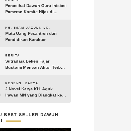
7
Penasihat Dawuh Guru Inisiasi
Pameran Komite Hijaz di
Puncak Acara Satu Abad NU
8
KH. IMAM JAZULI, LC.
Mata Uang Pesantren dan
Pendidikan Karakter
9
BERITA
Sutradara Beken Fajar
Bustomi Mencari Aktor Terbaik
untuk Film Penakluk Badai,
adaptasi dari Novel Biografi
10
RESENSI KARYA
KH. Hasyim Asy’ari karya KH.
2 Novel Karya KH. Aguk
Aguk Irawan MN
Irawan MN yang Diangkat ke
Layar Lebar
U BEST SELLER DAWUH
U