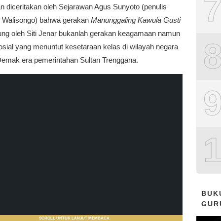
n diceritakan oleh Sejarawan Agus Sunyoto (penulis
s Walisongo) bahwa gerakan
Manunggaling Kawula Gusti
ung oleh Siti Jenar bukanlah gerakan keagamaan namun
osial yang menuntut kesetaraan kelas di wilayah negara
Demak era pemerintahan Sultan Trenggana.
BUK
GUR
SCROLL UNTUK LANJUT MEMBACA