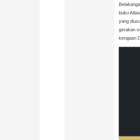
Belakanga
buku Atla
yang dius
gerakan s
kerajaan 