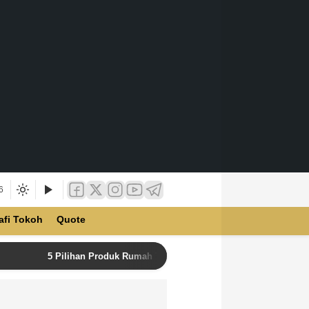
6
afi Tokoh
Quote
5 Pilihan Produk Rumah Tangga Terbaik di Unilever Store u