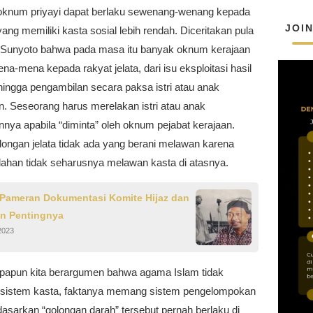
oknum priyayi dapat berlaku sewenang-wenang kepada
JOI
ang memiliki kasta sosial lebih rendah. Diceritakan pula
 Sunyoto bahwa pada masa itu banyak oknum kerajaan
a-mena kepada rakyat jelata, dari isu eksploitasi hasil
hingga pengambilan secara paksa istri atau anak
. Seseorang harus merelakan istri atau anak
nya apabila “diminta” oleh oknum pejabat kerajaan.
longan jelata tidak ada yang berani melawan karena
dahan tidak seharusnya melawan kasta di atasnya.
 Pameran Dokumentasi Komite Hijaz dan
in Pentingnya
2023
papun kita berargumen bahwa agama Islam tidak
sistem kasta, faktanya memang sistem pengelompokan
dasarkan “golongan darah” tersebut pernah berlaku di