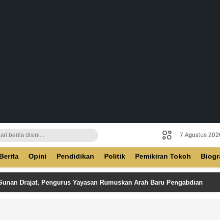
7 Agustus 202
ban
Berita
Opini
Pendidikan
Politik
Pemikiran Tokoh
Biogr
 Sunan Drajat, Pengurus Yayasan Rumuskan Arah Baru Pengabdian