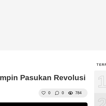
TER
mimpin Pasukan Revolusi
0
0
784