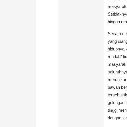
masyaraka
Setidakny
hingga era 
Secara um
yang dian
hidupnya k
rendah” ti
masyaraka
seluruhnya
merugikan
bawah ber
tersebut t
golongan t
tinggi mem
dengan ja