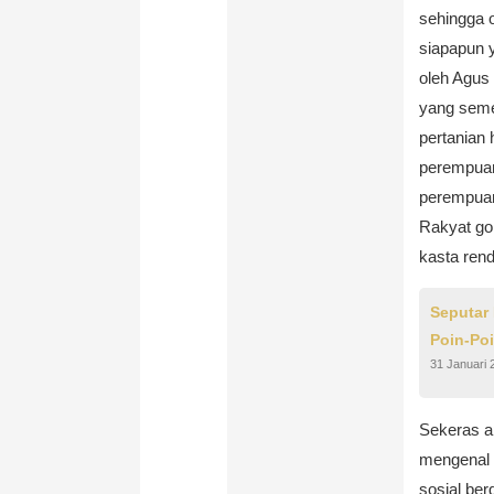
sehingga 
siapapun y
oleh Agus
yang semen
pertanian 
perempuan
perempuan
Rakyat go
kasta ren
Seputar
Poin-Po
31 Januari 
Sekeras a
mengenal 
sosial ber