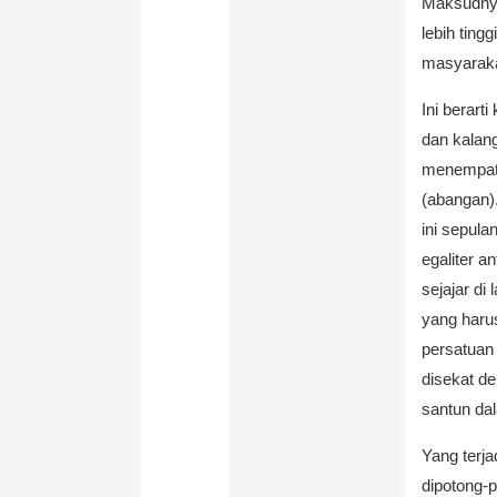
Maksudnya 
lebih ting
masyarakat
Ini berart
dan kalan
menempati
(abangan)
ini sepula
egaliter a
sejajar di
yang haru
persatuan
disekat d
santun da
Yang terja
dipotong-p