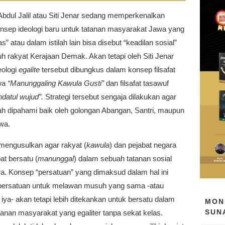
 Abdul Jalil atau Siti Jenar sedang memperkenalkan
nsep ideologi baru untuk tatanan masyarakat Jawa yang
s” atau dalam istilah lain bisa disebut “keadilan sosial”
uh rakyat Kerajaan Demak. Akan tetapi oleh Siti Jenar
eologi
egalite
tersebut dibungkus dalam konsep filsafat
wa
“Manunggaling Kawula Gusti”
dan filsafat tasawuf
datul wujud”.
Strategi tersebut sengaja dilakukan agar
ah dipahami baik oleh golongan Abangan, Santri, maupun
wa.
 mengusulkan agar rakyat (
kawula
) dan pejabat negara
at bersatu (
manunggal
) dalam sebuah tatanan sosial
ra. Konsep “persatuan” yang dimaksud dalam hal ini
persatuan untuk melawan musuh yang sama -atau
 iya- akan tetapi lebih ditekankan untuk bersatu dalam
MON
SUN
anan masyarakat yang egaliter tanpa sekat kelas.