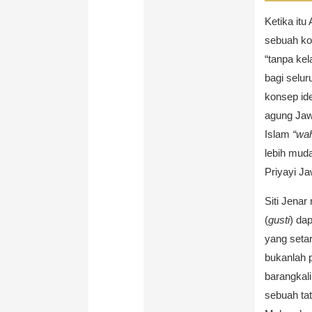
Ketika itu
sebuah ko
“tanpa kela
bagi selur
konsep id
agung Ja
Islam
“wah
lebih mud
Priyayi Ja
Siti Jenar
(
gusti
) dap
yang seta
bukanlah 
barangkali
sebuah tat