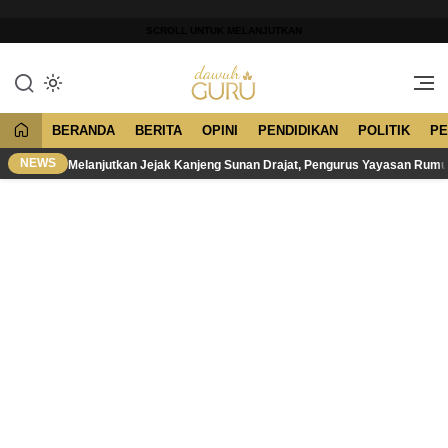
Lewati
ke
SCROLL UNTUK MELANJUTKAN
konten
Merawat Tradisi, Membangun
Dawuh Guru
Peradaban
BERANDA
BERITA
OPINI
PENDIDIKAN
POLITIK
PE
NEWS
Melanjutkan Jejak Kanjeng Sunan Drajat, Pengurus Yayasan Rum