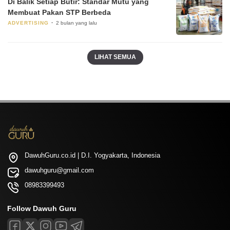
Di Balik Setiap Butir: Standar Mutu yang
Membuat Pakan STP Berbeda
ADVERTISING
2 bulan yang lalu
LIHAT SEMUA
DawuhGuru.co.id | D.I. Yogyakarta, Indonesia
dawuhguru@gmail.com
08983399493
Follow Dawuh Guru