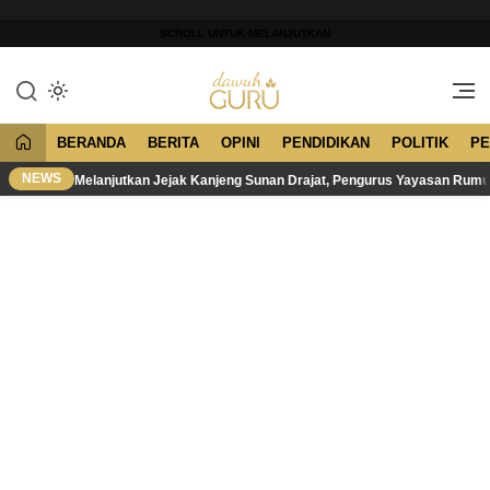
Lewati
ke
SCROLL UNTUK MELANJUTKAN
konten
Merawat Tradisi, Membangun
Dawuh Guru
Peradaban
BERANDA
BERITA
OPINI
PENDIDIKAN
POLITIK
PE
NEWS
Melanjutkan Jejak Kanjeng Sunan Drajat, Pengurus Yayasan Rum