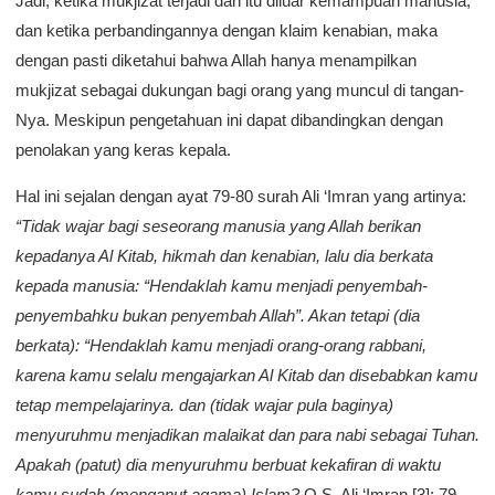
Jadi, ketika mukjizat terjadi dan itu diluar kemampuan manusia,
dan ketika perbandingannya dengan klaim kenabian, maka
dengan pasti diketahui bahwa Allah hanya menampilkan
mukjizat sebagai dukungan bagi orang yang muncul di tangan-
Nya. Meskipun pengetahuan ini dapat dibandingkan dengan
penolakan yang keras kepala.
Hal ini sejalan dengan ayat 79-80 surah Ali ‘Imran yang artinya:
“Tidak wajar bagi seseorang manusia yang Allah berikan
kepadanya Al Kitab, hikmah dan kenabian, lalu dia berkata
kepada manusia: “Hendaklah kamu menjadi penyembah-
penyembahku bukan penyembah Allah”. Akan tetapi (dia
berkata): “Hendaklah kamu menjadi orang-orang rabbani,
karena kamu selalu mengajarkan Al Kitab dan disebabkan kamu
tetap mempelajarinya. dan (tidak wajar pula baginya)
menyuruhmu menjadikan malaikat dan para nabi sebagai Tuhan.
Apakah (patut) dia menyuruhmu berbuat kekafiran di waktu
kamu sudah (menganut agama) Islam?
Q.S. Ali ‘Imran [3]: 79-