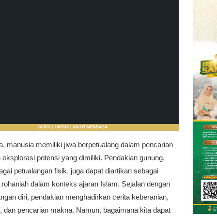
SCROLL UNTUK LANJUT MEMBACA
a, manusia memiliki jiwa berpetualang dalam pencarian
dan eksplorasi potensi yang dimiliki. Pendakian gunung,
agai petualangan fisik, juga dapat diartikan sebagai
 rohaniah dalam konteks ajaran Islam. Sejalan dengan
gan diri, pendakian menghadirkan cerita keberanian,
, dan pencarian makna. Namun, bagaimana kita dapat