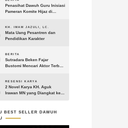
7
Penasihat Dawuh Guru Inisiasi
Pameran Komite Hijaz di
Puncak Acara Satu Abad NU
8
KH. IMAM JAZULI, LC.
Mata Uang Pesantren dan
Pendidikan Karakter
9
BERITA
Sutradara Beken Fajar
Bustomi Mencari Aktor Terbaik
untuk Film Penakluk Badai,
adaptasi dari Novel Biografi
10
RESENSI KARYA
KH. Hasyim Asy’ari karya KH.
2 Novel Karya KH. Aguk
Aguk Irawan MN
Irawan MN yang Diangkat ke
Layar Lebar
U BEST SELLER DAWUH
U