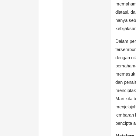
memahami 
diatasi, d
hanya seba
kebijaksan
Dalam perj
tersembun
dengan ni
pemahaman 
memasuki 
dan penal
menciptaka
Mari kita
menjelaja
lembaran 
pencipta a
Metafora 