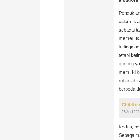
Pendakian 
dalam Isl
sebagai t
memerluka
ketinggian
tetapi ket
gunung yan
memiliki k
rohaniah 
berbeda d
Childfre
28 April 202
Kedua, pe
Sebagaima