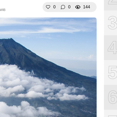
0
0
144
 WIB