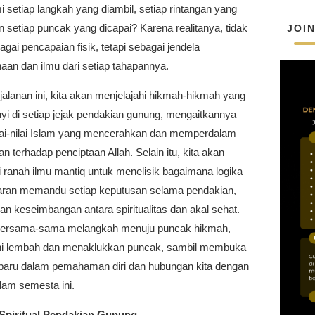
setiap langkah yang diambil, setiap rintangan yang
an setiap puncak yang dicapai? Karena realitanya, tidak
JOI
gai pencapaian fisik, tetapi sebagai jendela
aan dan ilmu dari setiap tahapannya.
alanan ini, kita akan menjelajahi hikmah-hikmah yang
yi di setiap jejak pendakian gunung, mengaitkannya
lai-nilai Islam yang mencerahkan dan memperdalam
terhadap penciptaan Allah. Selain itu, kita akan
ranah ilmu mantiq untuk menelisik bagaimana logika
aran memandu setiap keputusan selama pendakian,
n keseimbangan antara spiritualitas dan akal sehat.
 bersama-sama melangkah menuju puncak hikmah,
hi lembah dan menaklukkan puncak, sambil membuka
baru dalam pemahaman diri dan hubungan kita dengan
lam semesta ini.
Spiritual Pendakian Gunung