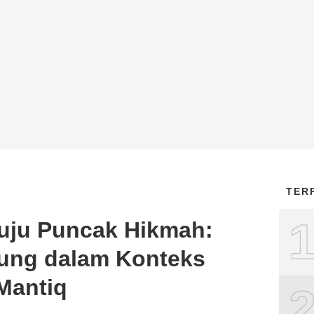
TER
uju Puncak Hikmah:
ung dalam Konteks
Mantiq