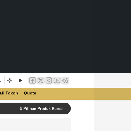
6
afi Tokoh
Quote
5 Pilihan Produk Rumah Tangga Terbaik di Unilever Store u