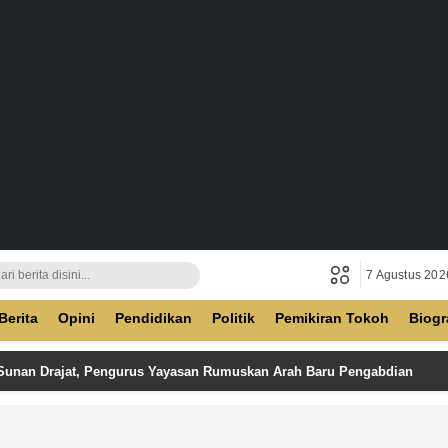
7 Agustus 202
ban
Berita
Opini
Pendidikan
Politik
Pemikiran Tokoh
Biogr
 Sunan Drajat, Pengurus Yayasan Rumuskan Arah Baru Pengabdian