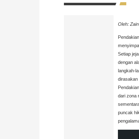
Oleh: Zain
Pendakian
menyimpan
Setiap jej
dengan al
langkah-la
dirasakan
Pendakian 
dari zona
sementara
puncak hi
pengalaman