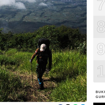
BUK
GUR