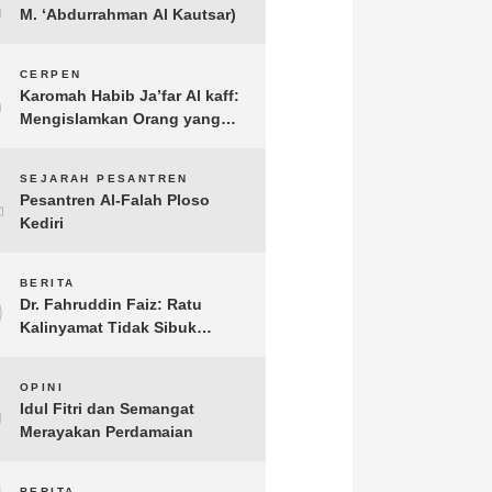
M. ‘Abdurrahman Al Kautsar)
3
CERPEN
Karomah Habib Ja’far Al kaff:
Mengislamkan Orang yang
Sudah Meninggal
4
SEJARAH PESANTREN
Pesantren Al-Falah Ploso
Kediri
5
BERITA
Dr. Fahruddin Faiz: Ratu
Kalinyamat Tidak Sibuk
Kampanye Kanan Kiri, Tetapi
Fokus Membangun
6
OPINI
Perekonomian Rakyatnya
Idul Fitri dan Semangat
Merayakan Perdamaian
BERITA