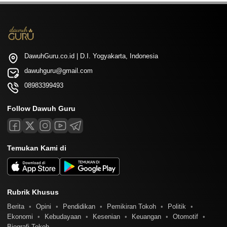
DawuhGuru.co.id | D.I. Yogyakarta, Indonesia
dawuhguru@gmail.com
08983399493
Follow Dawuh Guru
Temukan Kami di
Rubrik Khusus
Berita
Opini
Pendidikan
Pemikiran Tokoh
Politik
Ekonomi
Kebudayaan
Kesenian
Keuangan
Otomotif
Biografi Tokoh