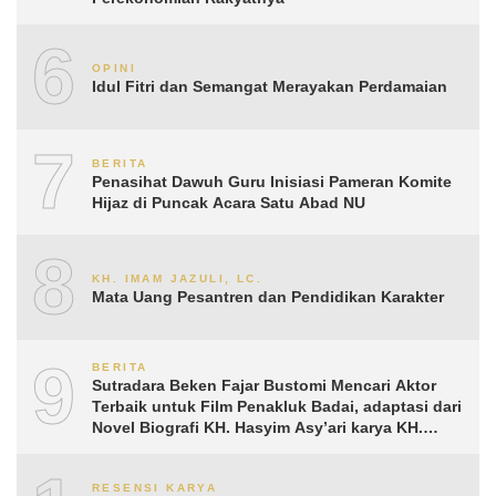
6
OPINI
Idul Fitri dan Semangat Merayakan Perdamaian
7
BERITA
Penasihat Dawuh Guru Inisiasi Pameran Komite
Hijaz di Puncak Acara Satu Abad NU
8
KH. IMAM JAZULI, LC.
Mata Uang Pesantren dan Pendidikan Karakter
9
BERITA
Sutradara Beken Fajar Bustomi Mencari Aktor
Terbaik untuk Film Penakluk Badai, adaptasi dari
Novel Biografi KH. Hasyim Asy’ari karya KH.
Aguk Irawan MN
RESENSI KARYA