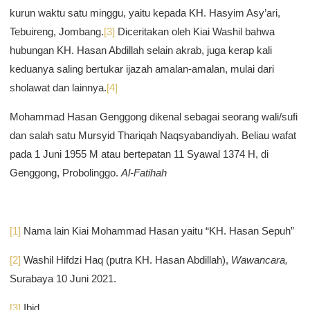
kurun waktu satu minggu, yaitu kepada KH. Hasyim Asy’ari,
Tebuireng, Jombang.
[3]
Diceritakan oleh Kiai Washil bahwa
hubungan KH. Hasan Abdillah selain akrab, juga kerap kali
keduanya saling bertukar ijazah amalan-amalan, mulai dari
sholawat dan lainnya.
[4]
Mohammad Hasan Genggong dikenal sebagai seorang wali/sufi
dan salah satu Mursyid Thariqah Naqsyabandiyah. Beliau wafat
pada 1 Juni 1955 M atau bertepatan 11 Syawal 1374 H, di
Genggong, Probolinggo.
Al-Fatihah
[1]
Nama lain Kiai Mohammad Hasan yaitu “KH. Hasan Sepuh”
[2]
Washil Hifdzi Haq (putra KH. Hasan Abdillah),
Wawancara,
Surabaya 10 Juni 2021.
[3]
Ibid.