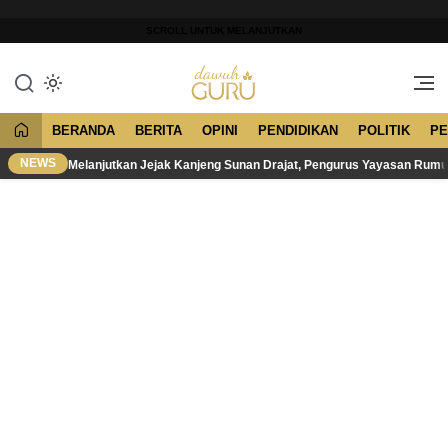
Lewati
ke
SCROLL UNTUK MELANJUTKAN
konten
Merawat Tradisi, Membangun
Dawuh Guru
Peradaban
BERANDA
BERITA
OPINI
PENDIDIKAN
POLITIK
PE
NEWS
Melanjutkan Jejak Kanjeng Sunan Drajat, Pengurus Yayasan Rum