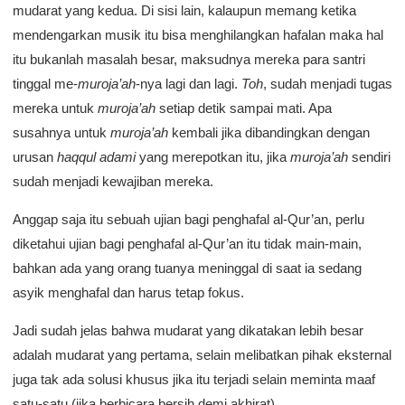
mudarat yang kedua. Di sisi lain, kalaupun memang ketika
mendengarkan musik itu bisa menghilangkan hafalan maka hal
itu bukanlah masalah besar, maksudnya mereka para santri
tinggal me-
muroja’ah
-nya lagi dan lagi.
Toh
, sudah menjadi tugas
mereka untuk
muroja’ah
setiap detik sampai mati. Apa
susahnya untuk
muroja’ah
kembali jika dibandingkan dengan
urusan
haqqul adami
yang merepotkan itu, jika
muroja’ah
sendiri
sudah menjadi kewajiban mereka.
Anggap saja itu sebuah ujian bagi penghafal al-Qur’an, perlu
diketahui ujian bagi penghafal al-Qur’an itu tidak main-main,
bahkan ada yang orang tuanya meninggal di saat ia sedang
asyik menghafal dan harus tetap fokus.
Jadi sudah jelas bahwa mudarat yang dikatakan lebih besar
adalah mudarat yang pertama, selain melibatkan pihak eksternal
juga tak ada solusi khusus jika itu terjadi selain meminta maaf
satu-satu (jika berbicara bersih demi akhirat).