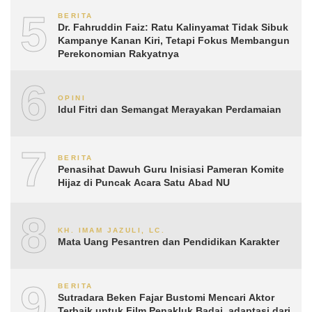
5
BERITA
Dr. Fahruddin Faiz: Ratu Kalinyamat Tidak Sibuk
Kampanye Kanan Kiri, Tetapi Fokus Membangun
Perekonomian Rakyatnya
6
OPINI
Idul Fitri dan Semangat Merayakan Perdamaian
7
BERITA
Penasihat Dawuh Guru Inisiasi Pameran Komite
Hijaz di Puncak Acara Satu Abad NU
8
KH. IMAM JAZULI, LC.
Mata Uang Pesantren dan Pendidikan Karakter
9
BERITA
Sutradara Beken Fajar Bustomi Mencari Aktor
Terbaik untuk Film Penakluk Badai, adaptasi dari