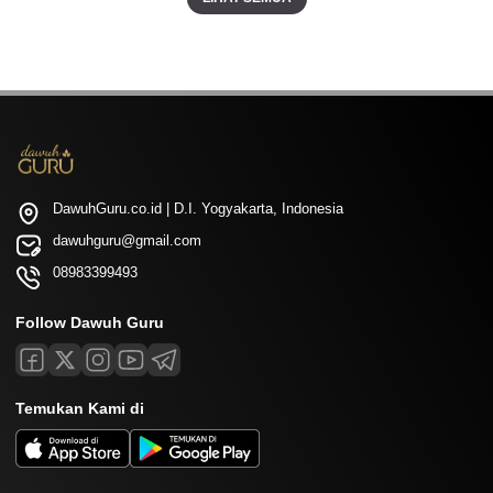
DawuhGuru.co.id | D.I. Yogyakarta, Indonesia
dawuhguru@gmail.com
08983399493
Follow Dawuh Guru
Temukan Kami di