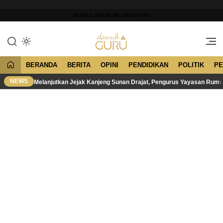
Lewati
ke
SCROLL UNTUK MELANJUTKAN
konten
Merawat Tradisi, Membangun
Dawuh Guru
Peradaban
BERANDA
BERITA
OPINI
PENDIDIKAN
POLITIK
PE
NEWS
Melanjutkan Jejak Kanjeng Sunan Drajat, Pengurus Yayasan Rum