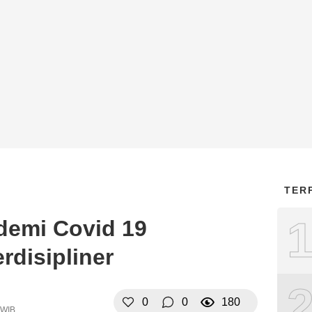
TER
emi Covid 19
rdisipliner
0
0
180
 WIB