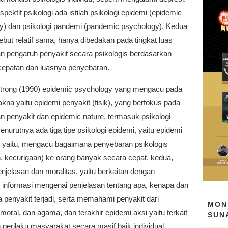
pektif psikologi ada istilah psikologi epidemi (epidemic
y) dan psikologi pandemi (pandemic psychology). Kedua
rsebut relatif sama, hanya dibedakan pada tingkat luas
n pengaruh penyakit secara psikologis berdasarkan
ecepatan dan luasnya penyebaran.
trong (1990) epidemic psychology yang mengacu pada
kna yaitu epidemi penyakit (fisik), yang berfokus pada
n penyakit dan epidemic nature, termasuk psikologi
Menurutnya ada tiga tipe psikologi epidemi, yaitu epidemi
, yaitu, mengacu bagaimana penyebaran psikologis
, kecurigaan) ke orang banyak secara cepat, kedua,
njelasan dan moralitas, yaitu berkaitan dengan
 informasi mengenai penjelasan tentang apa, kenapa dan
penyakit terjadi, serta memahami penyakit dari
MON
 moral, dan agama, dan terakhir epidemi aksi yaitu terkait
SUN
perilaku masyarakat secara masif baik individual