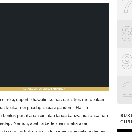
SCROLL UNTUK LANJUT MEMBACA
 emosi, seperti khawatir, cemas dan stres merupakan
sa ketika menghadapi situasi pandemi. Hal itu
 bentuk pertahanan diri atau tanda bahwa ada ancaman
BUK
GUR
 hadapi. Namun, apabila berlebihan, maka akan
kondisi psikologis individu, seperti mengalami depresi.