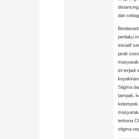
distancing
dan sebag
Berdasark
perilaku m
inisiatif 
jarak sosi
masyaraka
ini terjad
keyakinan 
Stigma da
tampak, ko
kelompok. 
masyaraka
terkena C
stigma neg