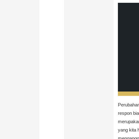
Perubahan
respon bia
merupakan
yang kita
menganggu 