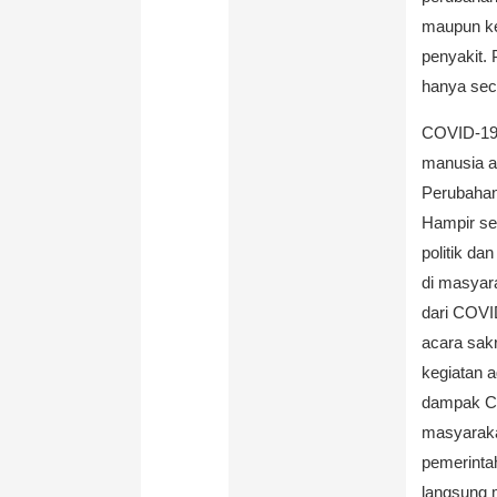
maupun ke
penyakit.
hanya seca
COVID-19 
manusia a
Perubahan 
Hampir se
politik d
di masyar
dari COVI
acara sakr
kegiatan a
dampak CO
masyaraka
pemerinta
langsung m