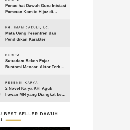
7
Penasihat Dawuh Guru Inisiasi
Pameran Komite Hijaz di
Puncak Acara Satu Abad NU
8
KH. IMAM JAZULI, LC.
Mata Uang Pesantren dan
Pendidikan Karakter
9
BERITA
Sutradara Beken Fajar
Bustomi Mencari Aktor Terbaik
untuk Film Penakluk Badai,
adaptasi dari Novel Biografi
10
RESENSI KARYA
KH. Hasyim Asy’ari karya KH.
2 Novel Karya KH. Aguk
Aguk Irawan MN
Irawan MN yang Diangkat ke
Layar Lebar
U BEST SELLER DAWUH
U