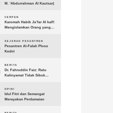
M. ‘Abdurrahman Al Kautsar)
3
CERPEN
Karomah Habib Ja’far Al kaff:
Mengislamkan Orang yang
Sudah Meninggal
4
SEJARAH PESANTREN
Pesantren Al-Falah Ploso
Kediri
5
BERITA
Dr. Fahruddin Faiz: Ratu
Kalinyamat Tidak Sibuk
Kampanye Kanan Kiri, Tetapi
Fokus Membangun
6
OPINI
Perekonomian Rakyatnya
Idul Fitri dan Semangat
Merayakan Perdamaian
BERITA