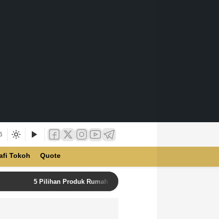
6
afi Tokoh
Quote
5 Pilihan Produk Rumah Tangga Terbaik di Unilever Store u