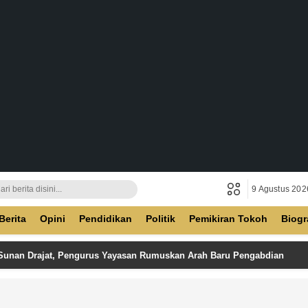
9 Agustus 202
ban
Berita
Opini
Pendidikan
Politik
Pemikiran Tokoh
Biogr
 Sunan Drajat, Pengurus Yayasan Rumuskan Arah Baru Pengabdian