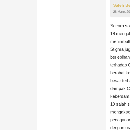
Saleh B
28 Maret 2
Secara so
19 mengal
menimbulk
Stigma ju
berlebihan
terhadap 
berobat k
besar ter
dampak COV
kebersam
19 salah s
mengakses
penaganan
dengan ora