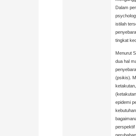
Dalam pers
psycholog
istilah te
penyebara
tingkat k
Menurut S
dua hal ma
penyebara
(psikis). 
ketakutan
(ketakutan
epidemi pe
kebutuhan
bagaimana 
perspektif
perubahan 