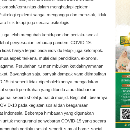
lompok/komunitas dalam menghadapi epidemi
 Psikologi epidemi sangat menganggu dan merusak, tidak
ra fisik tetapi juga secara psikologis.
juga telah mengubah kehidupan dan perilaku social
kibat penyesuaian terhadap pandemi COVID-19.
tidak hanya terjadi pada individu tetapi juga kelompok.
mua aspek terkena, mulai dari pendidikan, ekonomi,
an agama. Perubahan itu menimbulkan ketidaknyamanan
akat. Bayangkan saja, banyak dampak yang ditimbulkan
D-19 ini seperti tidak diperbolehkannya mengadakan
al seperti pernikahan yang ditunda atau dibubarkan
gama, seperti sholat jumat di masjid. Begitulah, besarnya
VID-19 pada kegiatan sosial dan keagamaan
t Indonesia. Beberapa himbauan yang digunakan
h untuk mengurangi penyebaran COVID-19 yang secara
engubah perilaku sosial, seperti, stay at home, social