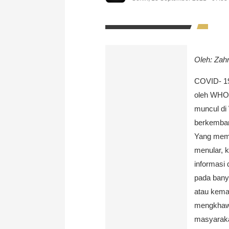
Oleh: Zah
COVID- 19
oleh WHO 
muncul di
berkembang
Yang memb
menular, 
informasi
pada bany
atau kemat
mengkhawa
masyaraka