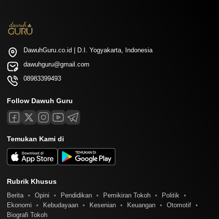
DawuhGuru.co.id | D.I. Yogyakarta, Indonesia
dawuhguru@gmail.com
08983399493
Follow Dawuh Guru
Temukan Kami di
Rubrik Khusus
Berita
Opini
Pendidikan
Pemikiran Tokoh
Politik
Ekonomi
Kebudayaan
Kesenian
Keuangan
Otomotif
Biografi Tokoh