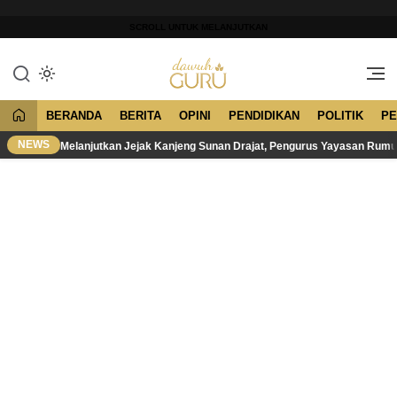
Lewati
ke
SCROLL UNTUK MELANJUTKAN
konten
Merawat Tradisi, Membangun
Dawuh Guru
Peradaban
BERANDA
BERITA
OPINI
PENDIDIKAN
POLITIK
PE
NEWS
Melanjutkan Jejak Kanjeng Sunan Drajat, Pengurus Yayasan Rum