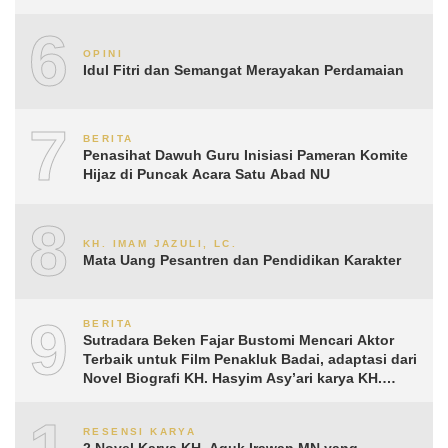
6
OPINI
Idul Fitri dan Semangat Merayakan Perdamaian
7
BERITA
Penasihat Dawuh Guru Inisiasi Pameran Komite
Hijaz di Puncak Acara Satu Abad NU
8
KH. IMAM JAZULI, LC.
Mata Uang Pesantren dan Pendidikan Karakter
9
BERITA
Sutradara Beken Fajar Bustomi Mencari Aktor
Terbaik untuk Film Penakluk Badai, adaptasi dari
Novel Biografi KH. Hasyim Asy’ari karya KH.
Aguk Irawan MN
RESENSI KARYA