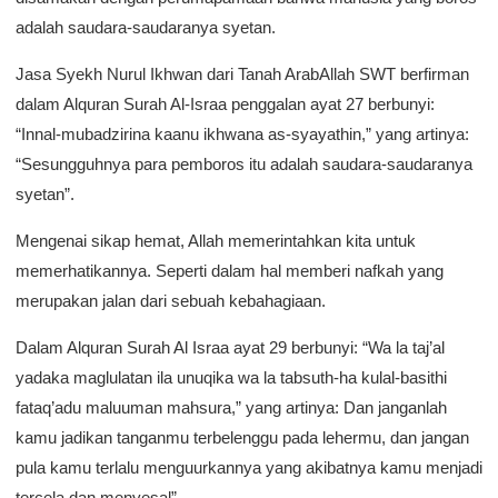
adalah saudara-saudaranya syetan.
Jasa Syekh Nurul Ikhwan dari Tanah ArabAllah SWT berfirman
dalam Alquran Surah Al-Israa penggalan ayat 27 berbunyi:
“Innal-mubadzirina kaanu ikhwana as-syayathin,” yang artinya:
“Sesungguhnya para pemboros itu adalah saudara-saudaranya
syetan”.
Mengenai sikap hemat, Allah memerintahkan kita untuk
memerhatikannya. Seperti dalam hal memberi nafkah yang
merupakan jalan dari sebuah kebahagiaan.
Dalam Alquran Surah Al Israa ayat 29 berbunyi: “Wa la taj’al
yadaka maglulatan ila unuqika wa la tabsuth-ha kulal-basithi
fataq’adu maluuman mahsura,” yang artinya: Dan janganlah
kamu jadikan tanganmu terbelenggu pada lehermu, dan jangan
pula kamu terlalu menguurkannya yang akibatnya kamu menjadi
tercela dan menyesal”.