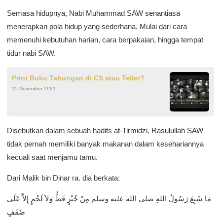
Semasa hidupnya, Nabi Muhammad SAW senantiasa
menerapkan pola hidup yang sederhana. Mulai dari cara
memenuhi kebutuhan harian, cara berpakaian, hingga tempat
tidur nabi SAW.
Print Buku Tabungan di CS atau Teller?
15 November 2021
Disebutkan dalam sebuah hadits at-Tirmidzi, Rasulullah SAW
tidak pernah memiliki banyak makanan dalam kesehariannya
kecuali saat menjamu tamu.
Dari Malik bin Dinar ra. dia berkata:
مَا شَبِعَ رَسُولُ اللهِ صلى الله عليه وسلم مِنْ خُبْزٍ قَطُّ وَلاَ لَحْمٍ إِلاَّ عَلَى
ضَفَفٍ