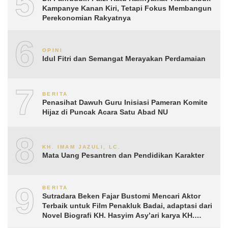
5
Kampanye Kanan Kiri, Tetapi Fokus Membangun
Perekonomian Rakyatnya
6
OPINI
Idul Fitri dan Semangat Merayakan Perdamaian
7
BERITA
Penasihat Dawuh Guru Inisiasi Pameran Komite
Hijaz di Puncak Acara Satu Abad NU
8
KH. IMAM JAZULI, LC.
Mata Uang Pesantren dan Pendidikan Karakter
9
BERITA
Sutradara Beken Fajar Bustomi Mencari Aktor
Terbaik untuk Film Penakluk Badai, adaptasi dari
Novel Biografi KH. Hasyim Asy’ari karya KH.
Aguk Irawan MN