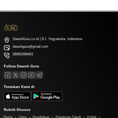
DawuhGuru.co.id | D.I. Yogyakarta, Indonesia
dawuhguru@gmail.com
08983399493
Follow Dawuh Guru
Temukan Kami di
Rubrik Khusus
Berita
Opini
Pendidikan
Pemikiran Tokoh
Politik