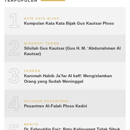
TERPOPULER
1
KATA KATA BIJAK
Kumpulan Kata Kata Bijak Gus Kautsar Ploso
2
BIOGRAFI TOKOH
Silsilah Gus Kautsar (Gus H. M. ‘Abdurrahman Al
Kautsar)
3
CERPEN
Karomah Habib Ja’far Al kaff: Mengislamkan
Orang yang Sudah Meninggal
4
SEJARAH PESANTREN
Pesantren Al-Falah Ploso Kediri
BERITA
Dr. Fahruddin Faiz: Ratu Kalinyamat Tidak Sibuk