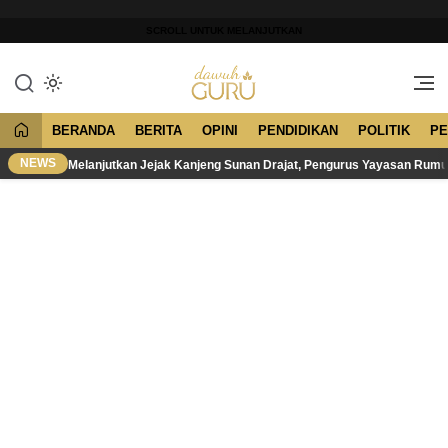
Lewati
ke
SCROLL UNTUK MELANJUTKAN
konten
Merawat Tradisi, Membangun
Dawuh Guru
Peradaban
BERANDA
BERITA
OPINI
PENDIDIKAN
POLITIK
PE
NEWS
Melanjutkan Jejak Kanjeng Sunan Drajat, Pengurus Yayasan Rum