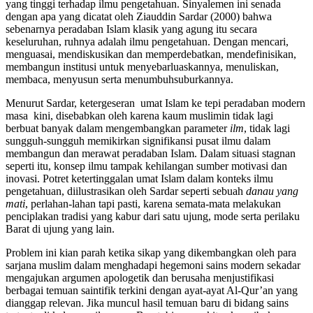
yang tinggi terhadap ilmu pengetahuan. Sinyalemen ini senada
dengan apa yang dicatat oleh Ziauddin Sardar (2000) bahwa
sebenarnya peradaban Islam klasik yang agung itu secara
keseluruhan, ruhnya adalah ilmu pengetahuan. Dengan mencari,
menguasai, mendiskusikan dan memperdebatkan, mendefinisikan,
membangun institusi untuk menyebarluaskannya, menuliskan,
membaca, menyusun serta menumbuhsuburkannya.
Menurut Sardar, ketergeseran umat Islam ke tepi peradaban modern
masa kini, disebabkan oleh karena kaum muslimin tidak lagi
berbuat banyak dalam mengembangkan parameter
ilm
, tidak lagi
sungguh-sungguh memikirkan signifikansi pusat ilmu dalam
membangun dan merawat peradaban Islam. Dalam situasi stagnan
seperti itu, konsep ilmu tampak kehilangan sumber motivasi dan
inovasi. Potret ketertinggalan umat Islam dalam konteks ilmu
pengetahuan, diilustrasikan oleh Sardar seperti sebuah
danau yang
mati
, perlahan-lahan tapi pasti, karena semata-mata melakukan
penciplakan tradisi yang kabur dari satu ujung, mode serta perilaku
Barat di ujung yang lain.
Problem ini kian parah ketika sikap yang dikembangkan oleh para
sarjana muslim dalam menghadapi hegemoni sains modern sekadar
mengajukan argumen apologetik dan berusaha menjustifikasi
berbagai temuan saintifik terkini dengan ayat-ayat Al-Qur’an yang
dianggap relevan. Jika muncul hasil temuan baru di bidang sains