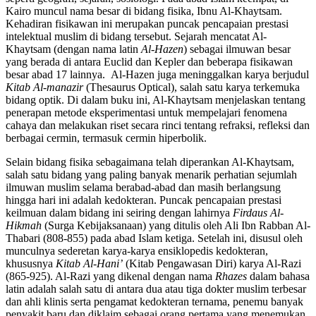
Kairo muncul nama besar di bidang fisika, Ibnu Al-Khaytsam.
Kehadiran fisikawan ini merupakan puncak pencapaian prestasi
intelektual muslim di bidang tersebut. Sejarah mencatat Al-
Khaytsam (dengan nama latin
Al-Hazen
) sebagai ilmuwan besar
yang berada di antara Euclid dan Kepler dan beberapa fisikawan
besar abad 17 lainnya. Al-Hazen juga meninggalkan karya berjudul
Kitab Al-manazir
(Thesaurus Optical), salah satu karya terkemuka
bidang optik. Di dalam buku ini, Al-Khaytsam menjelaskan tentang
penerapan metode eksperimentasi untuk mempelajari fenomena
cahaya dan melakukan riset secara rinci tentang refraksi, refleksi dan
berbagai cermin, termasuk cermin hiperbolik.
Selain bidang fisika sebagaimana telah diperankan Al-Khaytsam,
salah satu bidang yang paling banyak menarik perhatian sejumlah
ilmuwan muslim selama berabad-abad dan masih berlangsung
hingga hari ini adalah kedokteran. Puncak pencapaian prestasi
keilmuan dalam bidang ini seiring dengan lahirnya
Firdaus Al-
Hikmah
(Surga Kebijaksanaan) yang ditulis oleh Ali Ibn Rabban Al-
Thabari (808-855) pada abad Islam ketiga. Setelah ini, disusul oleh
munculnya sederetan karya-karya ensiklopedis kedokteran,
khususnya
Kitab Al-Hani’
(Kitab Pengawasan Diri) karya Al-Razi
(865-925). Al-Razi yang dikenal dengan nama
Rhazes
dalam bahasa
latin adalah salah satu di antara dua atau tiga dokter muslim terbesar
dan ahli klinis serta pengamat kedokteran ternama, penemu banyak
penyakit baru dan diklaim sebagai orang pertama yang menemukan