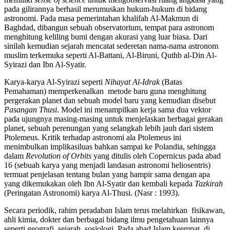
pada gilirannya berhasil merumuskan hukum-hukum di bidang
astronomi. Pada masa pemerintahan khalifah Al-Makmun di
Baghdad, dibangun sebuah observatorium, tempat para astronom
menghitung keliling bumi dengan akurasi yang luar biasa. Dari
sinilah kemudian sejarah mencatat sederetan nama-nama astronom
muslim terkemuka seperti Al-Battani, Al-Biruni, Quthb al-Din Al-
Syirazi dan Ibn Al-Syatir.
Karya-karya Al-Syirazi seperti
Nihayat Al-Idrak
(Batas
Pemahaman) memperkenalkan metode baru guna menghitung
pergerakan planet dan sebuah model baru yang kemudian disebut
Pasangan Thusi
. Model ini menampilkan kerja sama dua vektor
pada ujungnya masing-masing untuk menjelaskan berbagai gerakan
planet, sebuah perenungan yang selangkah lebih jauh dari sistem
Ptolemeus. Kritik terhadap astronomi ala Ptolemeus ini
menimbulkan implikasiluas bahkan sampai ke Polandia, sehingga
dalam
Revolution of Orbits
yang ditulis oleh Copernicus pada abad
16 (sebuah karya yang menjadi landasan astronomi heliosentris)
termuat penjelasan tentang bulan yang hampir sama dengan apa
yang dikemukakan oleh Ibn Al-Syatir dan kembali kepada
Tazkirah
(Peringatan Astronomi) karya Al-Thusi. (Nasr : 1993).
Secara periodik, rahim peradaban Islam terus melahirkan fisikawan,
ahli kimia, dokter dan berbagai bidang ilmu pengetahuan lainnya
seperti geografi, sejarah, sosiologi. Pada abad Islam keempat, di