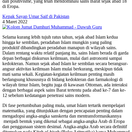
dan positivisme, yang telah mendominasi sains Barat sejak abad 18
di Eropa.
Kepak Sayap Umar Saif di Pakistan
4 Maret 2022
Selama kurang lebih tujuh ratus tahun, sejak abad Islam kedua
hingga ke sembilan, peradaban Islam mungkin yang paling
produktif dibandingkan peradaban manapun di wilayah sains.
Dalam rentang waktu relatif panjang itu, sains Islam berada di garda
depan berbagai diskursus keilmuan, mulai dari astronomi sampai
kedokteran. Namun sejak abad Islam ke sembilan secara berangsur-
angsur aktivitas keilmuan Islam mulai berkurang, meskipun tidak
mati sama sekali. Kegiatan-kegiatan keilmuan penting masih
berlangsung khususnya di bidang kedokteran dan farmakologi di
wilayah timur Islam, begitu juga di kawasan Ottoman, ada interaksi
dengan berbagai aspek sains Barat tertentu pada abad ke-7 dan ke-
12 sebelum kedatangan penetrasi sains modern.
Di fase pertumbuhan paling mula, umat Islam tertarik mempelajari
matematika, yang ditunjukkan dengan pencapaian penting dalam
mengadopsi angka-angka sanskerta dan mentransformasikannya
menjadi bentuk yang dikenal sebagai angka-angka Arab di Eropa
dan penggunaan sistem desimal. Angka-angka Arab secara definitif
ditemukan pada
Kitab al-hisab
(Buku Aritmatika) karya Muhammad