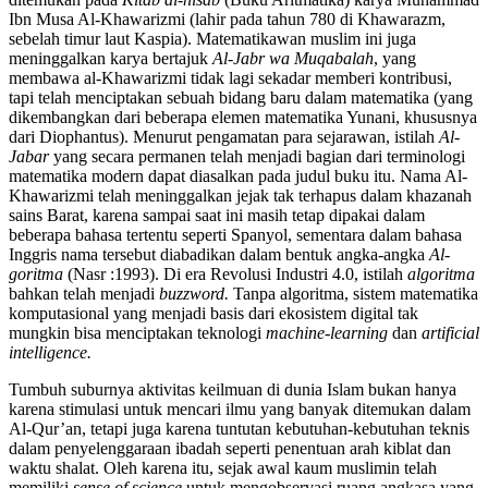
Ibn Musa Al-Khawarizmi (lahir pada tahun 780 di Khawarazm,
sebelah timur laut Kaspia). Matematikawan muslim ini juga
meninggalkan karya bertajuk
Al-Jabr wa Muqabalah
, yang
membawa al-Khawarizmi tidak lagi sekadar memberi kontribusi,
tapi telah menciptakan sebuah bidang baru dalam matematika (yang
dikembangkan dari beberapa elemen matematika Yunani, khususnya
dari Diophantus). Menurut pengamatan para sejarawan, istilah
Al-
Jabar
yang secara permanen telah menjadi bagian dari terminologi
matematika modern dapat diasalkan pada judul buku itu. Nama Al-
Khawarizmi telah meninggalkan jejak tak terhapus dalam khazanah
sains Barat, karena sampai saat ini masih tetap dipakai dalam
beberapa bahasa tertentu seperti Spanyol, sementara dalam bahasa
Inggris nama tersebut diabadikan dalam bentuk angka-angka
Al-
goritma
(Nasr :1993). Di era Revolusi Industri 4.0, istilah
algoritma
bahkan telah menjadi
buzzword.
Tanpa algoritma, sistem matematika
komputasional yang menjadi basis dari ekosistem digital tak
mungkin bisa menciptakan teknologi
machine-learning
dan
artificial
intelligence.
Tumbuh suburnya aktivitas keilmuan di dunia Islam bukan hanya
karena stimulasi untuk mencari ilmu yang banyak ditemukan dalam
Al-Qur’an, tetapi juga karena tuntutan kebutuhan-kebutuhan teknis
dalam penyelenggaraan ibadah seperti penentuan arah kiblat dan
waktu shalat. Oleh karena itu, sejak awal kaum muslimin telah
memiliki
sense of science
untuk mengobservasi ruang angkasa yang