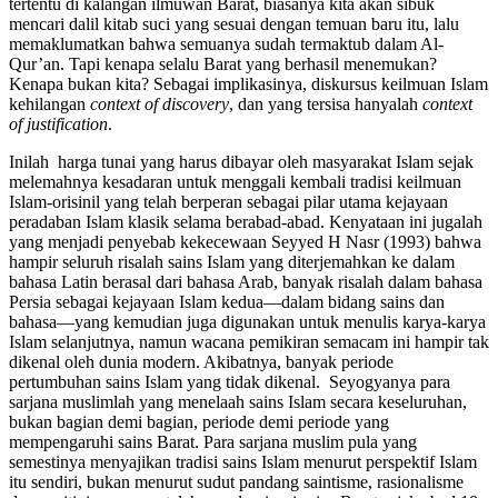
tertentu di kalangan ilmuwan Barat, biasanya kita akan sibuk
mencari dalil kitab suci yang sesuai dengan temuan baru itu, lalu
memaklumatkan bahwa semuanya sudah termaktub dalam Al-
Qur’an. Tapi kenapa selalu Barat yang berhasil menemukan?
Kenapa bukan kita? Sebagai implikasinya, diskursus keilmuan Islam
kehilangan
context of discovery
, dan yang tersisa hanyalah
context
of justification
.
Inilah harga tunai yang harus dibayar oleh masyarakat Islam sejak
melemahnya kesadaran untuk menggali kembali tradisi keilmuan
Islam-orisinil yang telah berperan sebagai pilar utama kejayaan
peradaban Islam klasik selama berabad-abad. Kenyataan ini jugalah
yang menjadi penyebab kekecewaan Seyyed H Nasr (1993) bahwa
hampir seluruh risalah sains Islam yang diterjemahkan ke dalam
bahasa Latin berasal dari bahasa Arab, banyak risalah dalam bahasa
Persia sebagai kejayaan Islam kedua—dalam bidang sains dan
bahasa—yang kemudian juga digunakan untuk menulis karya-karya
Islam selanjutnya, namun wacana pemikiran semacam ini hampir tak
dikenal oleh dunia modern. Akibatnya, banyak periode
pertumbuhan sains Islam yang tidak dikenal. Seyogyanya para
sarjana muslimlah yang menelaah sains Islam secara keseluruhan,
bukan bagian demi bagian, periode demi periode yang
mempengaruhi sains Barat. Para sarjana muslim pula yang
semestinya menyajikan tradisi sains Islam menurut perspektif Islam
itu sendiri, bukan menurut sudut pandang saintisme, rasionalisme