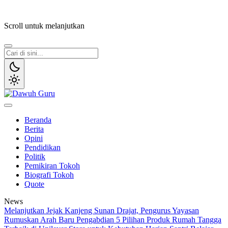
Lewati
ke
Scroll untuk melanjutkan
konten
Dawuh Guru
Merawat Tradisi, Membangun Peradaban
Beranda
Berita
Opini
Pendidikan
Politik
Pemikiran Tokoh
Biografi Tokoh
Quote
News
Melanjutkan Jejak Kanjeng Sunan Drajat, Pengurus Yayasan
Rumuskan Arah Baru Pengabdian
5 Pilihan Produk Rumah Tangga