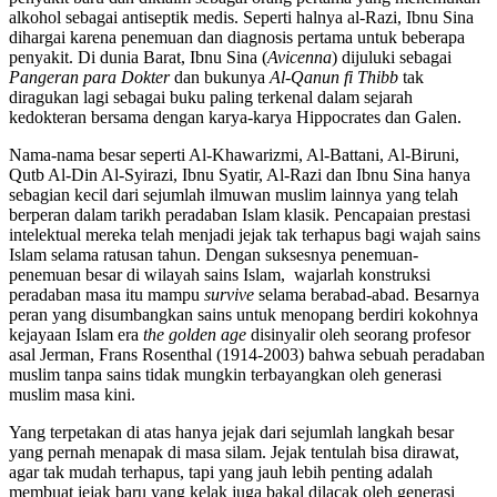
alkohol sebagai antiseptik medis. Seperti halnya al-Razi, Ibnu Sina
dihargai karena penemuan dan diagnosis pertama untuk beberapa
penyakit. Di dunia Barat, Ibnu Sina (
Avicenna
) dijuluki sebagai
Pangeran para Dokter
dan bukunya
Al-Qanun fi Thibb
tak
diragukan lagi sebagai buku paling terkenal dalam sejarah
kedokteran bersama dengan karya-karya Hippocrates dan Galen.
Nama-nama besar seperti Al-Khawarizmi, Al-Battani, Al-Biruni,
Qutb Al-Din Al-Syirazi, Ibnu Syatir, Al-Razi dan Ibnu Sina hanya
sebagian kecil dari sejumlah ilmuwan muslim lainnya yang telah
berperan dalam tarikh peradaban Islam klasik. Pencapaian prestasi
intelektual mereka telah menjadi jejak tak terhapus bagi wajah sains
Islam selama ratusan tahun. Dengan suksesnya penemuan-
penemuan besar di wilayah sains Islam, wajarlah konstruksi
peradaban masa itu mampu
survive
selama berabad-abad. Besarnya
peran yang disumbangkan sains untuk menopang berdiri kokohnya
kejayaan Islam era
the golden age
disinyalir oleh seorang profesor
asal Jerman, Frans Rosenthal (1914-2003) bahwa sebuah peradaban
muslim tanpa sains tidak mungkin terbayangkan oleh generasi
muslim masa kini.
Yang terpetakan di atas hanya jejak dari sejumlah langkah besar
yang pernah menapak di masa silam. Jejak tentulah bisa dirawat,
agar tak mudah terhapus, tapi yang jauh lebih penting adalah
membuat jejak baru yang kelak juga bakal dilacak oleh generasi