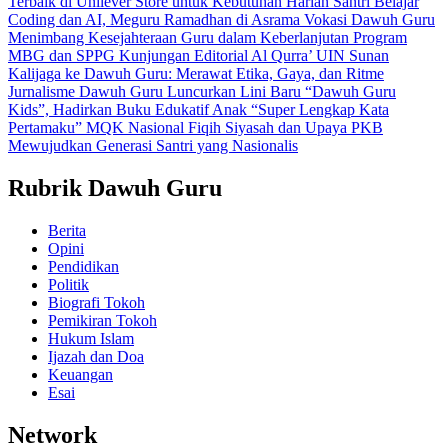
Terbaik di Unilever Store untuk Kebutuhan Harian
Santri Belajar
Coding dan AI, Meguru Ramadhan di Asrama Vokasi Dawuh Guru
Menimbang Kesejahteraan Guru dalam Keberlanjutan Program
MBG dan SPPG
Kunjungan Editorial Al Qurra’ UIN Sunan
Kalijaga ke Dawuh Guru: Merawat Etika, Gaya, dan Ritme
Jurnalisme
Dawuh Guru Luncurkan Lini Baru “Dawuh Guru
Kids”, Hadirkan Buku Edukatif Anak “Super Lengkap Kata
Pertamaku”
MQK Nasional Fiqih Siyasah dan Upaya PKB
Mewujudkan Generasi Santri yang Nasionalis
Rubrik Dawuh Guru
Berita
Opini
Pendidikan
Politik
Biografi Tokoh
Pemikiran Tokoh
Hukum Islam
Ijazah dan Doa
Keuangan
Esai
Network