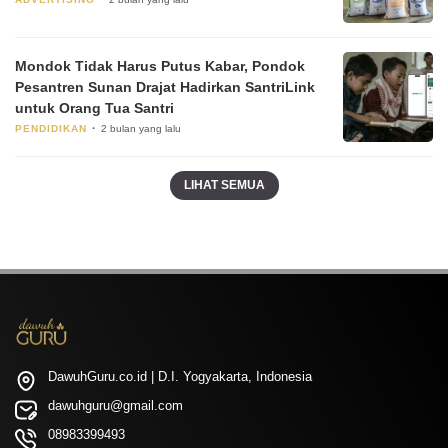
Mondok Tidak Harus Putus Kabar, Pondok
Pesantren Sunan Drajat Hadirkan SantriLink
untuk Orang Tua Santri
PENDIDIKAN
2 bulan yang lalu
LIHAT SEMUA
DawuhGuru.co.id | D.I. Yogyakarta, Indonesia
dawuhguru@gmail.com
08983399493