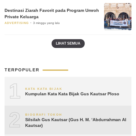
Destinasi Ziarah Favorit pada Program Umroh
Private Keluarga
ADVERTISING
3 minggu yang lalu
LIHAT SEMUA
TERPOPULER
1
KATA KATA BIJAK
Kumpulan Kata Kata Bijak Gus Kautsar Ploso
2
BIOGRAFI TOKOH
Silsilah Gus Kautsar (Gus H. M. ‘Abdurrahman Al
Kautsar)