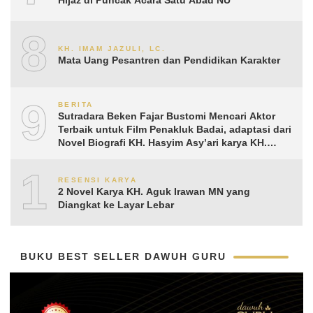
Hijaz di Puncak Acara Satu Abad NU
8
KH. IMAM JAZULI, LC.
Mata Uang Pesantren dan Pendidikan Karakter
9
BERITA
Sutradara Beken Fajar Bustomi Mencari Aktor
Terbaik untuk Film Penakluk Badai, adaptasi dari
Novel Biografi KH. Hasyim Asy’ari karya KH.
Aguk Irawan MN
10
RESENSI KARYA
2 Novel Karya KH. Aguk Irawan MN yang
Diangkat ke Layar Lebar
BUKU BEST SELLER DAWUH GURU