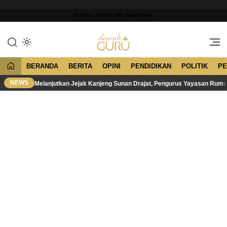
Lewati
ke
SCROLL UNTUK MELANJUTKAN
konten
Merawat Tradisi, Membangun
Dawuh Guru
Peradaban
BERANDA
BERITA
OPINI
PENDIDIKAN
POLITIK
PE
NEWS
Melanjutkan Jejak Kanjeng Sunan Drajat, Pengurus Yayasan Rum