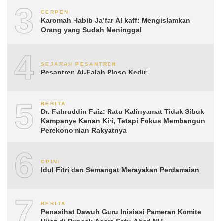
3
CERPEN
Karomah Habib Ja’far Al kaff: Mengislamkan
Orang yang Sudah Meninggal
4
SEJARAH PESANTREN
Pesantren Al-Falah Ploso Kediri
5
BERITA
Dr. Fahruddin Faiz: Ratu Kalinyamat Tidak Sibuk
Kampanye Kanan Kiri, Tetapi Fokus Membangun
Perekonomian Rakyatnya
6
OPINI
Idul Fitri dan Semangat Merayakan Perdamaian
7
BERITA
Penasihat Dawuh Guru Inisiasi Pameran Komite