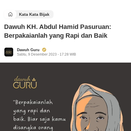
Kata Kata Bijak
Dawuh KH. Abdul Hamid Pasuruan:
Berpakaianlah yang Rapi dan Baik
Dawuh Guru
Sabtu, 9 Desember 2023 - 17:28 WIB