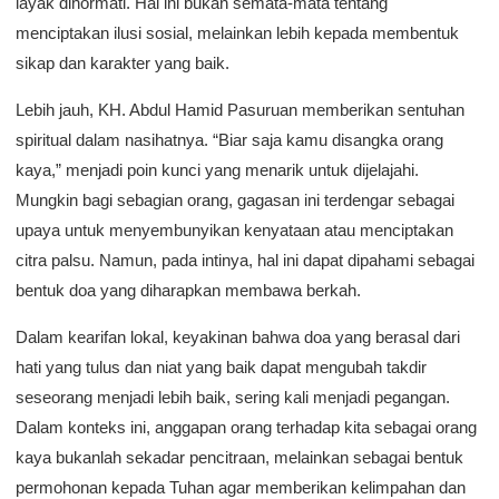
layak dihormati. Hal ini bukan semata-mata tentang
menciptakan ilusi sosial, melainkan lebih kepada membentuk
sikap dan karakter yang baik.
Lebih jauh, KH. Abdul Hamid Pasuruan memberikan sentuhan
spiritual dalam nasihatnya. “Biar saja kamu disangka orang
kaya,” menjadi poin kunci yang menarik untuk dijelajahi.
Mungkin bagi sebagian orang, gagasan ini terdengar sebagai
upaya untuk menyembunyikan kenyataan atau menciptakan
citra palsu. Namun, pada intinya, hal ini dapat dipahami sebagai
bentuk doa yang diharapkan membawa berkah.
Dalam kearifan lokal, keyakinan bahwa doa yang berasal dari
hati yang tulus dan niat yang baik dapat mengubah takdir
seseorang menjadi lebih baik, sering kali menjadi pegangan.
Dalam konteks ini, anggapan orang terhadap kita sebagai orang
kaya bukanlah sekadar pencitraan, melainkan sebagai bentuk
permohonan kepada Tuhan agar memberikan kelimpahan dan