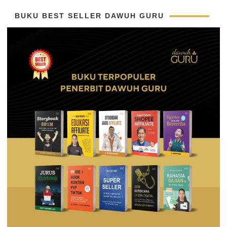
BUKU BEST SELLER DAWUH GURU