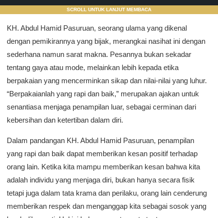
SCROLL UNTUK LANJUT MEMBACA
KH. Abdul Hamid Pasuruan, seorang ulama yang dikenal
dengan pemikirannya yang bijak, merangkai nasihat ini dengan
sederhana namun sarat makna. Pesannya bukan sekadar
tentang gaya atau mode, melainkan lebih kepada etika
berpakaian yang mencerminkan sikap dan nilai-nilai yang luhur.
“Berpakaianlah yang rapi dan baik,” merupakan ajakan untuk
senantiasa menjaga penampilan luar, sebagai cerminan dari
kebersihan dan ketertiban dalam diri.
Dalam pandangan KH. Abdul Hamid Pasuruan, penampilan
yang rapi dan baik dapat memberikan kesan positif terhadap
orang lain. Ketika kita mampu memberikan kesan bahwa kita
adalah individu yang menjaga diri, bukan hanya secara fisik
tetapi juga dalam tata krama dan perilaku, orang lain cenderung
memberikan respek dan menganggap kita sebagai sosok yang