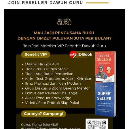
JOIN RESELLER DAWUH GURU