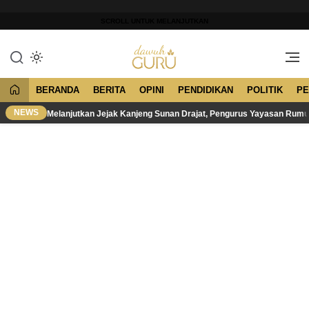
Lewati
ke
SCROLL UNTUK MELANJUTKAN
konten
Merawat Tradisi, Membangun
Dawuh Guru
Peradaban
BERANDA
BERITA
OPINI
PENDIDIKAN
POLITIK
PE
NEWS
Melanjutkan Jejak Kanjeng Sunan Drajat, Pengurus Yayasan Rum