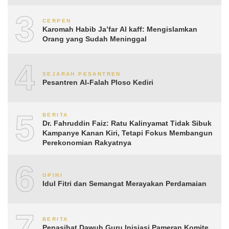
3
CERPEN
Karomah Habib Ja’far Al kaff: Mengislamkan
Orang yang Sudah Meninggal
4
SEJARAH PESANTREN
Pesantren Al-Falah Ploso Kediri
5
BERITA
Dr. Fahruddin Faiz: Ratu Kalinyamat Tidak Sibuk
Kampanye Kanan Kiri, Tetapi Fokus Membangun
Perekonomian Rakyatnya
6
OPINI
Idul Fitri dan Semangat Merayakan Perdamaian
7
BERITA
Penasihat Dawuh Guru Inisiasi Pameran Komite