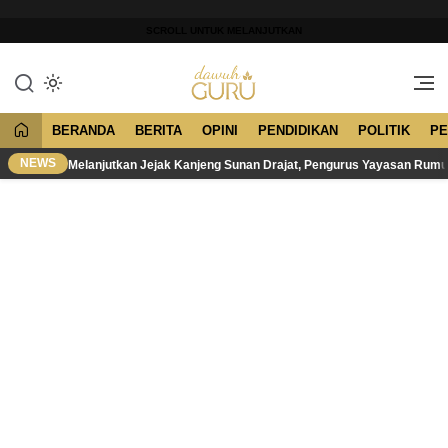
Lewati
ke
SCROLL UNTUK MELANJUTKAN
konten
Merawat Tradisi, Membangun
Dawuh Guru
Peradaban
BERANDA
BERITA
OPINI
PENDIDIKAN
POLITIK
PE
NEWS
Melanjutkan Jejak Kanjeng Sunan Drajat, Pengurus Yayasan Rum