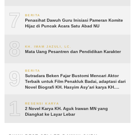
7
BERITA
Penasihat Dawuh Guru Inisiasi Pameran Komite
Hijaz di Puncak Acara Satu Abad NU
8
KH. IMAM JAZULI, LC.
Mata Uang Pesantren dan Pendidikan Karakter
9
BERITA
Sutradara Beken Fajar Bustomi Mencari Aktor
Terbaik untuk Film Penakluk Badai, adaptasi dari
Novel Biografi KH. Hasyim Asy’ari karya KH.
Aguk Irawan MN
10
RESENSI KARYA
2 Novel Karya KH. Aguk Irawan MN yang
Diangkat ke Layar Lebar