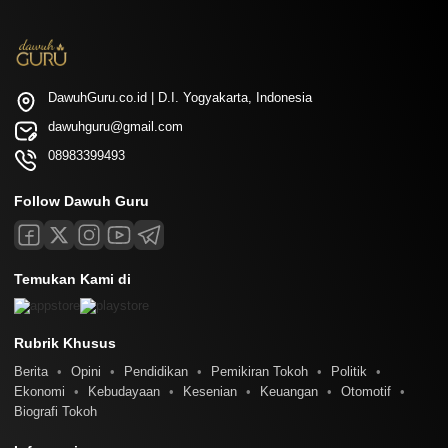
DawuhGuru.co.id | D.I. Yogyakarta, Indonesia
dawuhguru@gmail.com
08983399493
Follow Dawuh Guru
Temukan Kami di
Rubrik Khusus
Berita
Opini
Pendidikan
Pemikiran Tokoh
Politik
Ekonomi
Kebudayaan
Kesenian
Keuangan
Otomotif
Biografi Tokoh