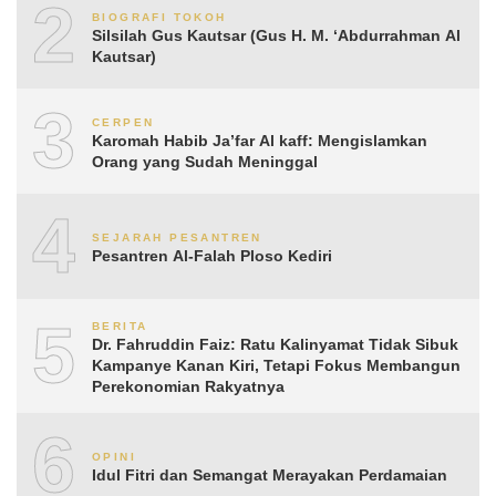
2
BIOGRAFI TOKOH
Silsilah Gus Kautsar (Gus H. M. ‘Abdurrahman Al
Kautsar)
3
CERPEN
Karomah Habib Ja’far Al kaff: Mengislamkan
Orang yang Sudah Meninggal
4
SEJARAH PESANTREN
Pesantren Al-Falah Ploso Kediri
5
BERITA
Dr. Fahruddin Faiz: Ratu Kalinyamat Tidak Sibuk
Kampanye Kanan Kiri, Tetapi Fokus Membangun
Perekonomian Rakyatnya
6
OPINI
Idul Fitri dan Semangat Merayakan Perdamaian