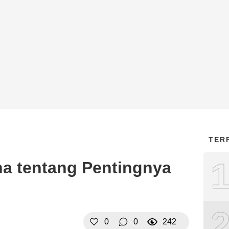
TER
a tentang Pentingnya
0
0
242