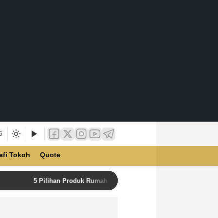
6
afi Tokoh
Quote
5 Pilihan Produk Rumah Tangga Terbaik di Unilever Store u