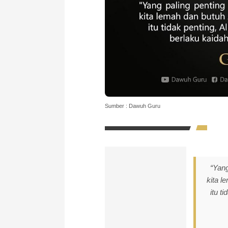
Sumber : Dawuh Guru
“Yang
kita l
itu t