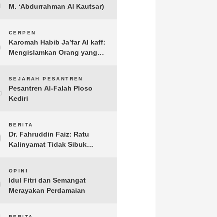
M. ‘Abdurrahman Al Kautsar)
3
CERPEN
Karomah Habib Ja’far Al kaff:
Mengislamkan Orang yang
Sudah Meninggal
4
SEJARAH PESANTREN
Pesantren Al-Falah Ploso
Kediri
5
BERITA
Dr. Fahruddin Faiz: Ratu
Kalinyamat Tidak Sibuk
Kampanye Kanan Kiri, Tetapi
Fokus Membangun
6
OPINI
Perekonomian Rakyatnya
Idul Fitri dan Semangat
Merayakan Perdamaian
BERITA