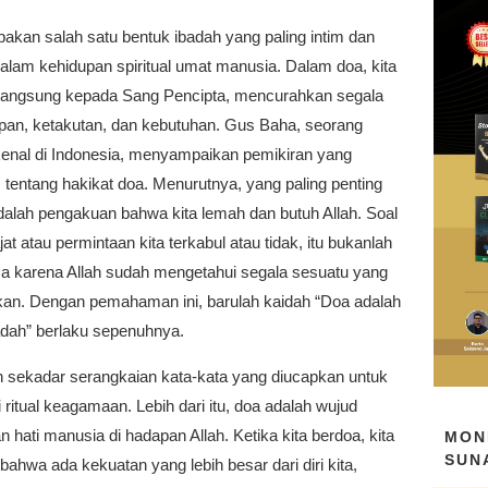
akan salah satu bentuk ibadah yang paling intim dan
alam kehidupan spiritual umat manusia. Dalam doa, kita
 langsung kepada Sang Pencipta, mencurahkan segala
apan, ketakutan, dan kebutuhan. Gus Baha, seorang
kenal di Indonesia, menyampaikan pemikiran yang
tentang hakikat doa. Menurutnya, yang paling penting
dalah pengakuan bahwa kita lemah dan butuh Allah. Soal
at atau permintaan kita terkabul atau tidak, itu bukanlah
a karena Allah sudah mengetahui segala sesuatu yang
hkan. Dengan pemahaman ini, barulah kaidah “Doa adalah
adah” berlaku sepenuhnya.
 sekadar serangkaian kata-kata yang diucapkan untuk
itual keagamaan. Lebih dari itu, doa adalah wujud
 hati manusia di hadapan Allah. Ketika kita berdoa, kita
MON
SUN
ahwa ada kekuatan yang lebih besar dari diri kita,