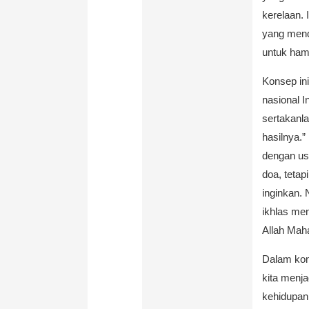
kerelaan. 
yang mend
untuk ha
Konsep ini
nasional I
sertakanl
hasilnya.”
dengan us
doa, tetap
inginkan. 
ikhlas me
Allah Mah
Dalam kont
kita menj
kehidupan 