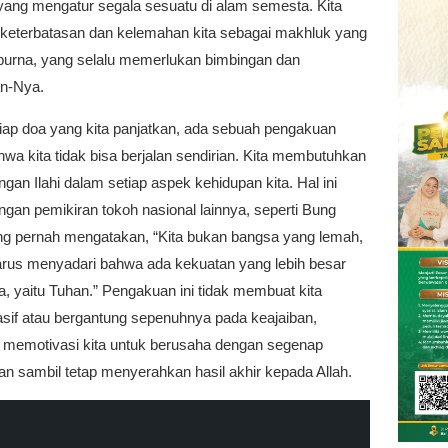
yang mengatur segala sesuatu di alam semesta. Kita
keterbatasan dan kelemahan kita sebagai makhluk yang
purna, yang selalu memerlukan bimbingan dan
an-Nya.
iap doa yang kita panjatkan, ada sebuah pengakuan
ahwa kita tidak bisa berjalan sendirian. Kita membutuhkan
gan Ilahi dalam setiap aspek kehidupan kita. Hal ini
ngan pemikiran tokoh nasional lainnya, seperti Bung
ng pernah mengatakan, “Kita bukan bangsa yang lemah,
harus menyadari bahwa ada kekuatan yang lebih besar
kita, yaitu Tuhan.” Pengakuan ini tidak membuat kita
asif atau bergantung sepenuhnya pada keajaiban,
 memotivasi kita untuk berusaha dengan segenap
 sambil tetap menyerahkan hasil akhir kepada Allah.