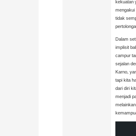
kekuatan 
mengakui 
tidak sem
pertolong
Dalam set
implisit b
campur tan
sejalan de
Karno, ya
tapi kita 
dari diri 
menjadi p
melainkan
kemampuan