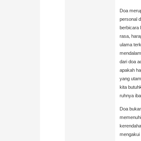
Doa merup
personal d
berbicara
rasa, har
ulama ter
mendalam 
dari doa a
apakah haj
yang utam
kita butu
ruhnya ib
Doa bukan
memenuhi r
kerendahan
mengakui b