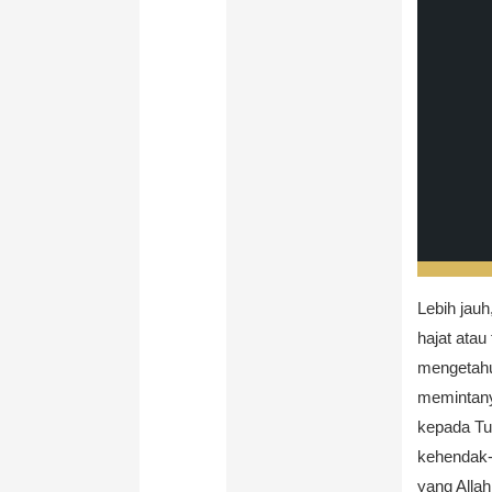
Lebih jau
hajat atau
mengetahui
memintany
kepada Tuh
kehendak-
yang Alla