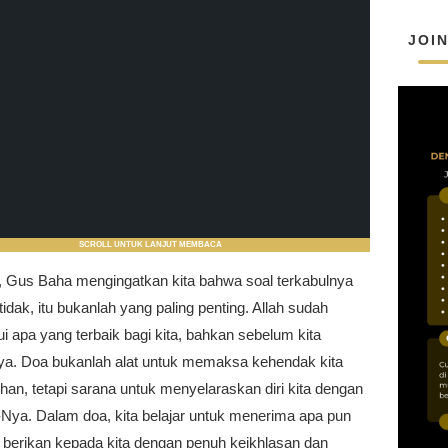
JOI
SCROLL UNTUK LANJUT MEMBACA
h, Gus Baha mengingatkan kita bahwa soal terkabulnya
 tidak, itu bukanlah yang paling penting. Allah sudah
 apa yang terbaik bagi kita, bahkan sebelum kita
a. Doa bukanlah alat untuk memaksa kehendak kita
an, tetapi sarana untuk menyelaraskan diri kita dengan
Nya. Dalam doa, kita belajar untuk menerima apa pun
h berikan kepada kita dengan penuh keikhlasan dan