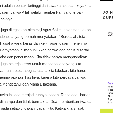
Ini adalah bentuk tertinggi dari tawakal, sebuah keyakinan
alam bahwa Allah selalu memberikan yang terbaik
JOI
GUR
mba-Nya.
 juga ditegaskan oleh Haji Agus Salim, salah satu tokoh
ndonesia, yang pernah menyatakan, “Berdoalah, tetapi
ah usaha yang keras dan keikhlasan dalam menerima
 Pernyataan ini menunjukkan bahwa doa harus disertai
aha dan penerimaan. Kita tidak hanya mengandalkan
i juga bekerja keras untuk mencapai apa yang kita
Namun, setelah segala usaha kita lakukan, kita harus
nerima apa pun hasilnya, karena kita percaya bahwa
a Mengetahui dan Maha Bijaksana.
eks ini, doa menjadi ruhnya ibadah. Tanpa doa, ibadah
adi hampa dan tidak bermakna. Doa memberikan jiwa dan
pada setiap tindakan ibadah kita. Ketika kita shalat,