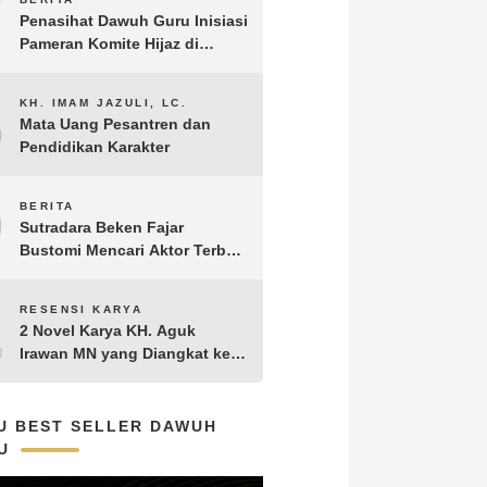
7
Penasihat Dawuh Guru Inisiasi
Pameran Komite Hijaz di
Puncak Acara Satu Abad NU
8
KH. IMAM JAZULI, LC.
Mata Uang Pesantren dan
Pendidikan Karakter
9
BERITA
Sutradara Beken Fajar
Bustomi Mencari Aktor Terbaik
untuk Film Penakluk Badai,
adaptasi dari Novel Biografi
10
RESENSI KARYA
KH. Hasyim Asy’ari karya KH.
2 Novel Karya KH. Aguk
Aguk Irawan MN
Irawan MN yang Diangkat ke
Layar Lebar
U BEST SELLER DAWUH
U