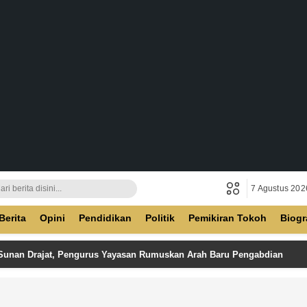
7 Agustus 202
ban
Berita
Opini
Pendidikan
Politik
Pemikiran Tokoh
Biogr
 Sunan Drajat, Pengurus Yayasan Rumuskan Arah Baru Pengabdian