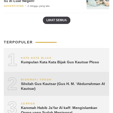
S1 di Luar Negeri!
ADVERTISING
2 minggu yang lalu
LIHAT SEMUA
TERPOPULER
1
KATA KATA BIJAK
Kumpulan Kata Kata Bijak Gus Kautsar Ploso
2
BIOGRAFI TOKOH
Silsilah Gus Kautsar (Gus H. M. ‘Abdurrahman Al
Kautsar)
3
CERPEN
Karomah Habib Ja’far Al kaff: Mengislamkan
Orang yang Sudah Meninggal