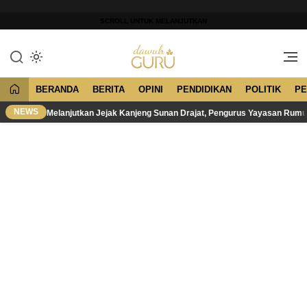
Lewati
ke
SCROLL UNTUK MELANJUTKAN
konten
Merawat Tradisi, Membangun
Dawuh Guru
Peradaban
BERANDA
BERITA
OPINI
PENDIDIKAN
POLITIK
PE
NEWS
Melanjutkan Jejak Kanjeng Sunan Drajat, Pengurus Yayasan Rum