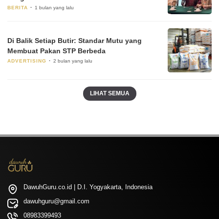
BERITA
1 bulan yang lalu
Di Balik Setiap Butir: Standar Mutu yang
Membuat Pakan STP Berbeda
ADVERTISING
2 bulan yang lalu
LIHAT SEMUA
DawuhGuru.co.id | D.I. Yogyakarta, Indonesia
dawuhguru@gmail.com
08983399493