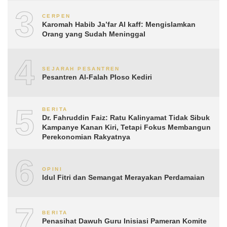
3
CERPEN
Karomah Habib Ja’far Al kaff: Mengislamkan
Orang yang Sudah Meninggal
4
SEJARAH PESANTREN
Pesantren Al-Falah Ploso Kediri
5
BERITA
Dr. Fahruddin Faiz: Ratu Kalinyamat Tidak Sibuk
Kampanye Kanan Kiri, Tetapi Fokus Membangun
Perekonomian Rakyatnya
6
OPINI
Idul Fitri dan Semangat Merayakan Perdamaian
7
BERITA
Penasihat Dawuh Guru Inisiasi Pameran Komite