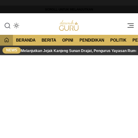
Lewati
ke
SCROLL UNTUK MELANJUTKAN
konten
Merawat Tradisi, Membangun
Dawuh Guru
Peradaban
BERANDA
BERITA
OPINI
PENDIDIKAN
POLITIK
PE
NEWS
Melanjutkan Jejak Kanjeng Sunan Drajat, Pengurus Yayasan Rum