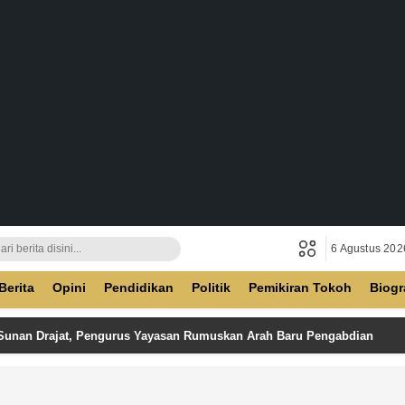
6 Agustus 202
ban
Berita
Opini
Pendidikan
Politik
Pemikiran Tokoh
Biogr
 Sunan Drajat, Pengurus Yayasan Rumuskan Arah Baru Pengabdian