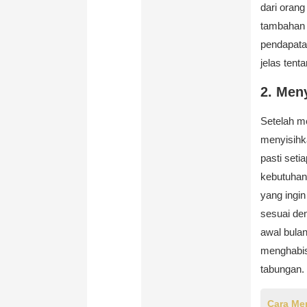
dari orang
tambahan 
pendapatan
jelas tent
2. Men
Setelah m
menyisihk
pasti seti
kebutuhan 
yang ingin
sesuai de
awal bula
menghabis
tabungan.
Cara Me