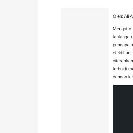
Oleh: Ali 
Mengatur 
tantangan
pendapata
efektif un
diterapka
terbukti 
dengan leb