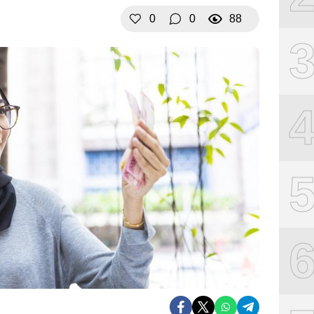
0
0
88