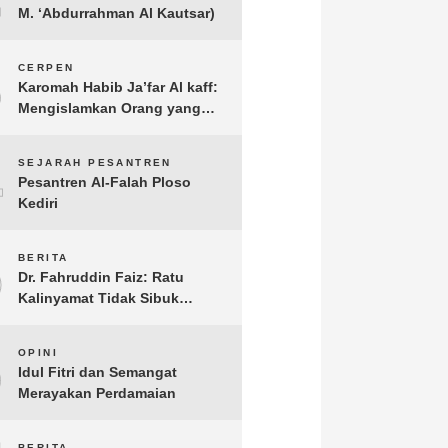
M. ‘Abdurrahman Al Kautsar)
3
CERPEN
Karomah Habib Ja’far Al kaff:
Mengislamkan Orang yang
Sudah Meninggal
4
SEJARAH PESANTREN
Pesantren Al-Falah Ploso
Kediri
5
BERITA
Dr. Fahruddin Faiz: Ratu
Kalinyamat Tidak Sibuk
Kampanye Kanan Kiri, Tetapi
Fokus Membangun
6
OPINI
Perekonomian Rakyatnya
Idul Fitri dan Semangat
Merayakan Perdamaian
BERITA