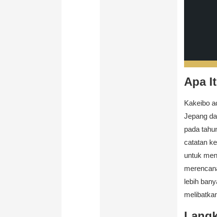
Apa I
Kakeibo a
Jepang da
pada tahu
catatan k
untuk men
merencana
lebih bany
melibatkan
Langk