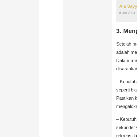
Ala Sayy
8 Juli 2024
3. Men
Setelah m
adalah me
Dalam met
disarankan
– Kebutuh
seperti bi
Pastikan k
mengaloka
– Kebutuh
sekunder 
rekreasi l