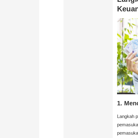
Keuan
1. Men
Langkah p
pemasukan
pemasukan