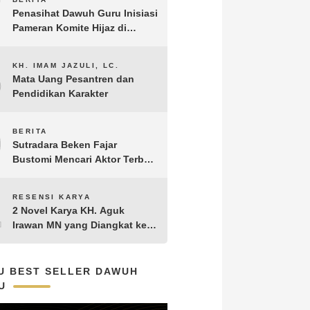
7
Penasihat Dawuh Guru Inisiasi
Pameran Komite Hijaz di
Puncak Acara Satu Abad NU
8
KH. IMAM JAZULI, LC.
Mata Uang Pesantren dan
Pendidikan Karakter
9
BERITA
Sutradara Beken Fajar
Bustomi Mencari Aktor Terbaik
untuk Film Penakluk Badai,
adaptasi dari Novel Biografi
10
RESENSI KARYA
KH. Hasyim Asy’ari karya KH.
2 Novel Karya KH. Aguk
Aguk Irawan MN
Irawan MN yang Diangkat ke
Layar Lebar
U BEST SELLER DAWUH
U