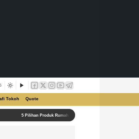
6
afi Tokoh
Quote
5 Pilihan Produk Rumah Tangga Terbaik di Unilever Store u