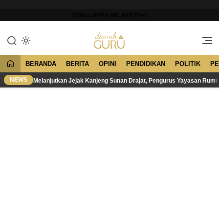
Lewati
ke
SCROLL UNTUK MELANJUTKAN
konten
Merawat Tradisi, Membangun
Dawuh Guru
Peradaban
BERANDA
BERITA
OPINI
PENDIDIKAN
POLITIK
PE
NEWS
Melanjutkan Jejak Kanjeng Sunan Drajat, Pengurus Yayasan Rum