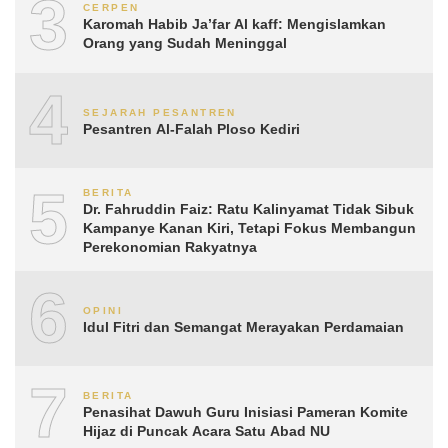
3
CERPEN
Karomah Habib Ja’far Al kaff: Mengislamkan
Orang yang Sudah Meninggal
4
SEJARAH PESANTREN
Pesantren Al-Falah Ploso Kediri
5
BERITA
Dr. Fahruddin Faiz: Ratu Kalinyamat Tidak Sibuk
Kampanye Kanan Kiri, Tetapi Fokus Membangun
Perekonomian Rakyatnya
6
OPINI
Idul Fitri dan Semangat Merayakan Perdamaian
7
BERITA
Penasihat Dawuh Guru Inisiasi Pameran Komite
Hijaz di Puncak Acara Satu Abad NU