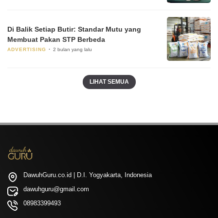
Di Balik Setiap Butir: Standar Mutu yang
Membuat Pakan STP Berbeda
ADVERTISING
2 bulan yang lalu
LIHAT SEMUA
DawuhGuru.co.id | D.I. Yogyakarta, Indonesia
dawuhguru@gmail.com
08983399493