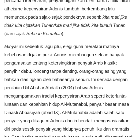
pencarian kebenaran, penyair digantikan oleh nabi. Di titik inilah
atheisme kepenyairan Adonis tumbuh, berkembang lalu
memuncak pada sajak-sajak pendeknya seperti;
kita mati jika
tidak kita ciptakan Tuhan/kita mati jika tidak kita bunuh Tuhan
(dari sajak
Sebuah Kematian
).
Mihyar
ini sebentuk lagu pilu, elegi guna meratapi matinya
kebebasan di jalan puisi. Adonis membangun sekian banyak
pengamsalan tentang ketersingkiran penyair Arab klasik;
penyihir debu, lonceng tanpa denting, orang-orang asing yang
bahkan diasingkan oleh bahasanya sendiri. Ini senada dengan
penilaian Ulil Abshar Abdalla (2004) bahwa Adonis
mengumpamakan tradisi kepenyairan Arab seperti keterlunta-
luntaan dan kepahitan hidup Al-Mutanabbi, penyair besar masa
Dinasti Abbasiyah (abad IX). Al-Mutanabbi adalah salah satu
penyair yang dikagumi Adonis dan ia hendak mengasosiasikan
diri pada sosok penyair yang hidupnya penuh liku dan dramatis