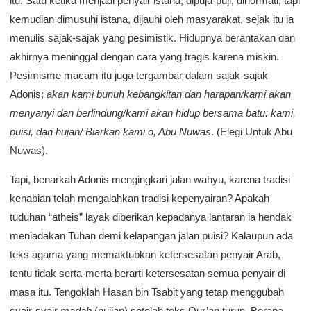
itu. Satu ketika menjadi penyair istana, dipuja-puji, dihormati, tapi
kemudian dimusuhi istana, dijauhi oleh masyarakat, sejak itu ia
menulis sajak-sajak yang pesimistik. Hidupnya berantakan dan
akhirnya meninggal dengan cara yang tragis karena miskin.
Pesimisme macam itu juga tergambar dalam sajak-sajak
Adonis;
akan kami bunuh kebangkitan dan harapan/kami akan
menyanyi dan berlindung/kami akan hidup bersama batu: kami,
puisi, dan hujan/ Biarkan kami o, Abu Nuwas
. (Elegi Untuk Abu
Nuwas).
Tapi, benarkah Adonis mengingkari jalan wahyu, karena tradisi
kenabian telah mengalahkan tradisi kepenyairan? Apakah
tuduhan “atheis” layak diberikan kepadanya lantaran ia hendak
meniadakan Tuhan demi kelapangan jalan puisi? Kalaupun ada
teks agama yang memaktubkan ketersesatan penyair Arab,
tentu tidak serta-merta berarti ketersesatan semua penyair di
masa itu. Tengoklah Hasan bin Tsabit yang tetap menggubah
syair-syair
madah
(pujian) setelah teks Qur’an turun. Berapa