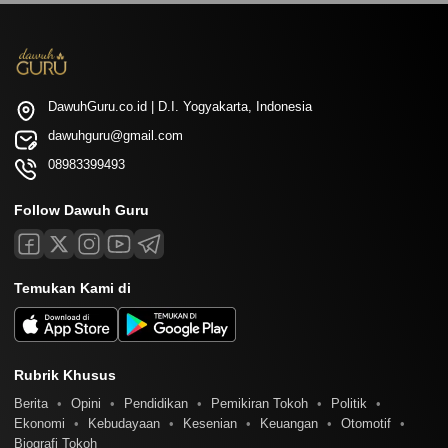
DawuhGuru.co.id | D.I. Yogyakarta, Indonesia
dawuhguru@gmail.com
08983399493
Follow Dawuh Guru
Temukan Kami di
Rubrik Khusus
Berita
Opini
Pendidikan
Pemikiran Tokoh
Politik
Ekonomi
Kebudayaan
Kesenian
Keuangan
Otomotif
Biografi Tokoh