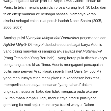
warga negara di tanah jiran itu. Sejak 1986, Adonis pindah ke
Paris. Ia telah menulis puisi dan prosa kurang lebih 30 buku dan
telah diterjemahkan ke berbagai bahasa. Namanya kerap
disebut sebagai calon kuat peraih hadiah Nobel Sastra (2005,
2006, 2007).
Antologi puisi
Nyanyian Mihyar dari Damaskus
(terjemahan dari
Aghânî Mihyâr Dimasyqî
disebut-sebut sebagai karya Adonis
yang paling masyhur di samping
al-Tsawâbit wal Mutahawwil
(Yang Tetap dan Yang Berubah)—yang kerap pula disebut karya
pengarang atheis khas Timur. Adonis mengagumi pencapaian
puitis para penyair Arab klasik seperti Imrul Qays (w. 550 M)
yang menurutnya telah meniupkan ruh kebebasan berkreasi,
memperlihatkan upaya pencarian “yang baharu” dalam
ungkapan, susunan kata, dan tidak mengacu pada ukuran-
ukuran masa lampau. Tapi, menurutnya, tradisi puisi yang
gemilang itu mati sejak munculnya tradisi wahyu. Dalam