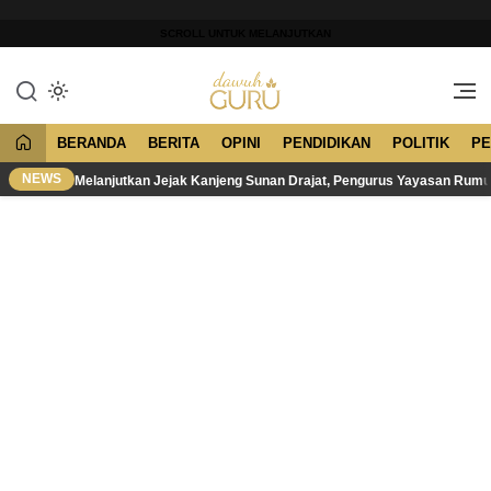
Lewati
ke
SCROLL UNTUK MELANJUTKAN
konten
Merawat Tradisi, Membangun
Dawuh Guru
Peradaban
BERANDA
BERITA
OPINI
PENDIDIKAN
POLITIK
PE
NEWS
Melanjutkan Jejak Kanjeng Sunan Drajat, Pengurus Yayasan Rum