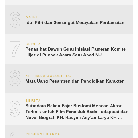
6
OPINI
Idul Fitri dan Semangat Merayakan Perdamaian
7
BERITA
Penasihat Dawuh Guru Inisiasi Pameran Komite
Hijaz di Puncak Acara Satu Abad NU
8
KH. IMAM JAZULI, LC.
Mata Uang Pesantren dan Pendidikan Karakter
9
BERITA
Sutradara Beken Fajar Bustomi Mencari Aktor
Terbaik untuk Film Penakluk Badai, adaptasi dari
Novel Biografi KH. Hasyim Asy’ari karya KH.
Aguk Irawan MN
RESENSI KARYA