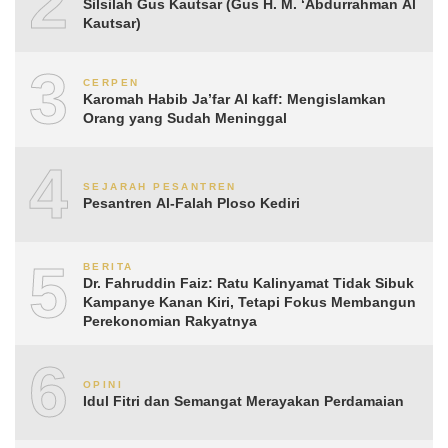
2
Silsilah Gus Kautsar (Gus H. M. ‘Abdurrahman Al
Kautsar)
3
CERPEN
Karomah Habib Ja’far Al kaff: Mengislamkan
Orang yang Sudah Meninggal
4
SEJARAH PESANTREN
Pesantren Al-Falah Ploso Kediri
5
BERITA
Dr. Fahruddin Faiz: Ratu Kalinyamat Tidak Sibuk
Kampanye Kanan Kiri, Tetapi Fokus Membangun
Perekonomian Rakyatnya
6
OPINI
Idul Fitri dan Semangat Merayakan Perdamaian