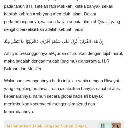
pada tahun 8 H. setelah fath Makkah, ketika banyak sekali
kabilah-kabilah Arab yang memeluk Islam. Dalam
perkembangannya, wacana kajian seputar ilmu al-Qira’at yang
sengit diperselisihkan adalah sebuah hadis
إِنَّ هَذَا القُرْانَ أُنْزِلَ عَلَى سَبْعَةِ أَحْرُفٍ فَاقْرَؤُوْا مَا تَيَسَّرَ مِنْهُ
Artinya: Sesungguhnya al-Qur’an diturunkan dengan tujuh huruf,
maka bacalah dengan mudah (bagimu) diantaranya. H.R.
Bukhari dan Muslim
Walaupun sesungguhnya hadis ini jelas sahih dengan Riwayat
yang tergolong mutawatir dan disaksikan banyak sahabat atas
kebenarannya, namun secara global hadis ini banyak
menimbulkan kontroversi mengenai maksud dan
keberadaannya.
Melanjutkan Jejak Kanjeng Sunan Drajat,