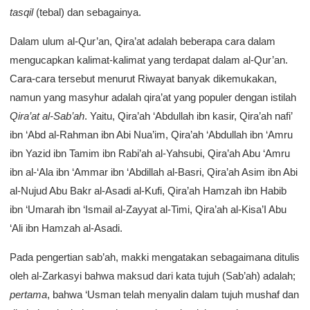
tasqil
(tebal) dan sebagainya.
Dalam ulum al-Qur’an, Qira’at adalah beberapa cara dalam
mengucapkan kalimat-kalimat yang terdapat dalam al-Qur’an.
Cara-cara tersebut menurut Riwayat banyak dikemukakan,
namun yang masyhur adalah qira’at yang populer dengan istilah
Qira’at al-Sab’ah
. Yaitu, Qira’ah ‘Abdullah ibn kasir, Qira’ah nafi’
ibn ‘Abd al-Rahman ibn Abi Nua’im, Qira’ah ‘Abdullah ibn ‘Amru
ibn Yazid ibn Tamim ibn Rabi’ah al-Yahsubi, Qira’ah Abu ‘Amru
ibn al-‘Ala ibn ‘Ammar ibn ‘Abdillah al-Basri, Qira’ah Asim ibn Abi
al-Nujud Abu Bakr al-Asadi al-Kufi, Qira’ah Hamzah ibn Habib
ibn ‘Umarah ibn ‘Ismail al-Zayyat al-Timi, Qira’ah al-Kisa’I Abu
‘Ali ibn Hamzah al-Asadi.
Pada pengertian sab’ah, makki mengatakan sebagaimana ditulis
oleh al-Zarkasyi bahwa maksud dari kata tujuh (Sab’ah) adalah;
pertama
, bahwa ‘Usman telah menyalin dalam tujuh mushaf dan