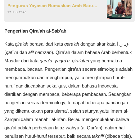
Pengurus Yayasan Rumuskan Arah Baru
27 Juni 2026
Pengabdian
Pengertian Qira’ah al-Sab’ah
Kata
qira’ah
berasal dari kata
qara’ah
dengan akar kata ﻕ, ﺭ, أ
(
qaf’ ra
dan
alif hamzah
). Qira’ah dalam bahasa Arab berbentuk
Masdar dari kata
qara’a
–
yaqra’u
–
qira’atan
yang bermakna
membaca, bacaan. Pengertian qira’ah secara etimologis adalah
mengumpulkan dan menghimpun, yaitu menghimpun huruf-
huruf dan diucapkan sekaligus, dalam bahasa Indonesia
diartikan dengan membaca, beberapa pembacaan. Sedangkan
pengertian secara terminology, terdapat beberapa pandangan
yang dikemukakan para ulama’, salah satunya yaitu Imam al-
Zarqani dalam manahil al-Irfan. Beliau mengemukakan bahwa
qira’at adalah perbedaan lafaz wahyu (al-Qur’an), dalam hal
penulisan huruf-huruf tersebut, baik secara
takhfif
(dibaca tipis),