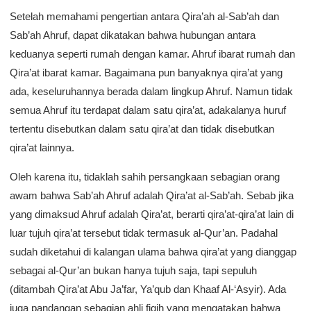
Setelah memahami pengertian antara Qira’ah al-Sab’ah dan
Sab’ah Ahruf, dapat dikatakan bahwa hubungan antara
keduanya seperti rumah dengan kamar. Ahruf ibarat rumah dan
Qira’at ibarat kamar. Bagaimana pun banyaknya qira’at yang
ada, keseluruhannya berada dalam lingkup Ahruf. Namun tidak
semua Ahruf itu terdapat dalam satu qira’at, adakalanya huruf
tertentu disebutkan dalam satu qira’at dan tidak disebutkan
qira’at lainnya.
Oleh karena itu, tidaklah sahih persangkaan sebagian orang
awam bahwa Sab’ah Ahruf adalah Qira’at al-Sab’ah. Sebab jika
yang dimaksud Ahruf adalah Qira’at, berarti qira’at-qira’at lain di
luar tujuh qira’at tersebut tidak termasuk al-Qur’an. Padahal
sudah diketahui di kalangan ulama bahwa qira’at yang dianggap
sebagai al-Qur’an bukan hanya tujuh saja, tapi sepuluh
(ditambah Qira’at Abu Ja’far, Ya’qub dan Khaaf Al-‘Asyir). Ada
juga pandangan sebagian ahli fiqih yang mengatakan bahwa