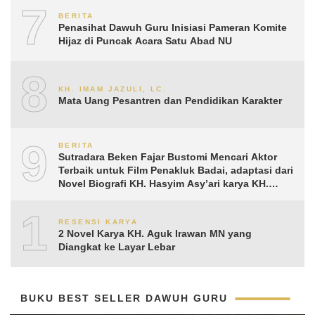
7
BERITA
Penasihat Dawuh Guru Inisiasi Pameran Komite
Hijaz di Puncak Acara Satu Abad NU
8
KH. IMAM JAZULI, LC.
Mata Uang Pesantren dan Pendidikan Karakter
9
BERITA
Sutradara Beken Fajar Bustomi Mencari Aktor
Terbaik untuk Film Penakluk Badai, adaptasi dari
Novel Biografi KH. Hasyim Asy’ari karya KH.
Aguk Irawan MN
10
RESENSI KARYA
2 Novel Karya KH. Aguk Irawan MN yang
Diangkat ke Layar Lebar
BUKU BEST SELLER DAWUH GURU