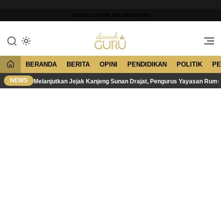
Lewati
ke
SCROLL UNTUK MELANJUTKAN
konten
Merawat Tradisi, Membangun
Dawuh Guru
Peradaban
BERANDA
BERITA
OPINI
PENDIDIKAN
POLITIK
PE
NEWS
Melanjutkan Jejak Kanjeng Sunan Drajat, Pengurus Yayasan Rum