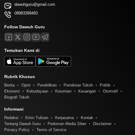
dawuhguru@gmail.com
08983399493
Follow Dawuh Guru
Temukan Kami di
Rubrik Khusus
Berita
Opini
Pendidikan
Pemikiran Tokoh
Politik
Ekonomi
Kebudayaan
Kesenian
Keuangan
Otomotif
Biografi Tokoh
Informasi
Redaksi
Kirim Tulisan
Kerjasama
Kontak
Tentang Dawuh Guru
Pedoman Media Siber
Disclaimer
Privacy Policy
Terms of Service